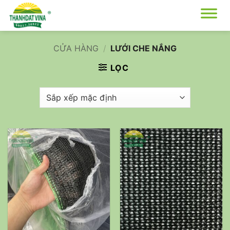
Bỏ
qua
nội
dung
CỬA HÀNG
/
LƯỚI CHE NẮNG
LỌC