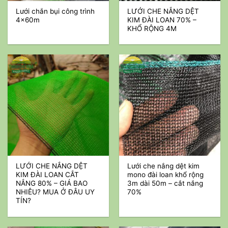
Lưới chắn bụi công trình
LƯỚI CHE NẮNG DỆT
4x60m
KIM ĐÀI LOAN 70% –
KHỔ RỘNG 4M
LƯỚI CHE NẮNG DỆT
Lưới che nắng dệt kim
KIM ĐÀI LOAN CẮT
mono đài loan khổ rộng
NẮNG 80% – GIÁ BAO
3m dài 50m – cắt nắng
NHIÊU? MUA Ở ĐÂU UY
70%
TÍN?