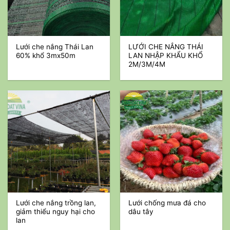
Lưới che nắng Thái Lan
LƯỚI CHE NẮNG THÁI
60% khổ 3mx50m
LAN NHẬP KHẨU KHỔ
2M/3M/4M
Lưới che nắng trồng lan,
Lưới chống mưa đá cho
giảm thiểu nguy hại cho
dâu tây
lan