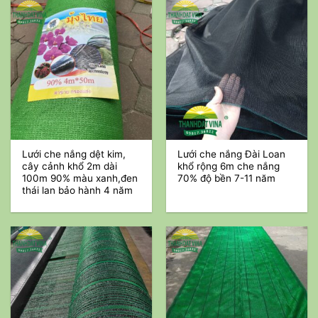
Lưới che nắng dệt kim,
Lưới che nắng Đài Loan
cây cảnh khổ 2m dài
khổ rộng 6m che nắng
100m 90% màu xanh,đen
70% độ bền 7-11 năm
thái lan bảo hành 4 năm