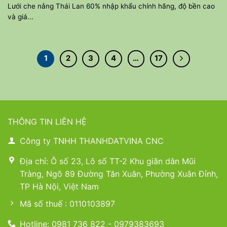
Lưới che nắng Thái Lan 60% nhập khẩu chính hãng, độ bền cao
và giá...
1
2
3
4
…
17
THÔNG TIN LIÊN HỆ
Công ty TNHH THANHDATVINA CNC
Địa chỉ: Ô số 23, Lô số TT-2 Khu giãn dân Mũi
Tràng, Ngõ 89 Đường Tân Xuân, Phường Xuân Đỉnh,
TP Hà Nội, Việt Nam
Mã số thuế : 0110103897
Hotline: 0981 736 822 - 0979383693