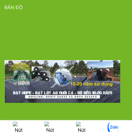
BẢN ĐỒ
LƯỚI CHE NẮNG
MÀNG NHÀ KÍNH
BẠT PHỦ ĐẤT CHỐNG CỎ DẠI
SÀN NHỰA TRỒNG LAN