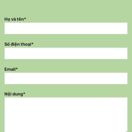
Họ và tên*
Số điện thoại*
Email*
Nội dung*