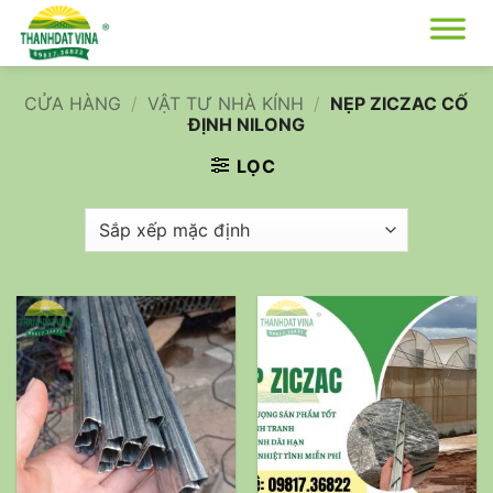
Bỏ
qua
nội
dung
CỬA HÀNG
/
VẬT TƯ NHÀ KÍNH
/
NẸP ZICZAC CỐ
ĐỊNH NILONG
LỌC