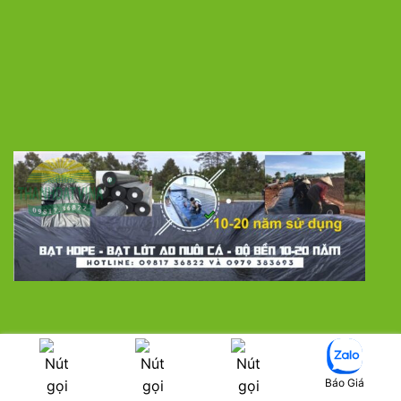
LƯỚI CHE NẮNG
MÀNG NHÀ KÍNH
BẠT PHỦ ĐẤT CHỐNG CỎ DẠI
SÀN NHỰA TRỒNG LAN
MÀNG CHỐNG THẤM HDPE
VẬT TƯ NHÀ KÍNH
Báo Giá
LƯỚI THÉP MẠ KẼM HÀN CHẬP