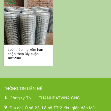
Lưới thép mạ kẽm hàn
chập thép 3ly cuộn
1m*20m
THÔNG TIN LIÊN HỆ
Công ty TNHH THANHDATVINA CNC
Địa chỉ: Ô số 23, Lô số TT-2 Khu giãn dân Mũi