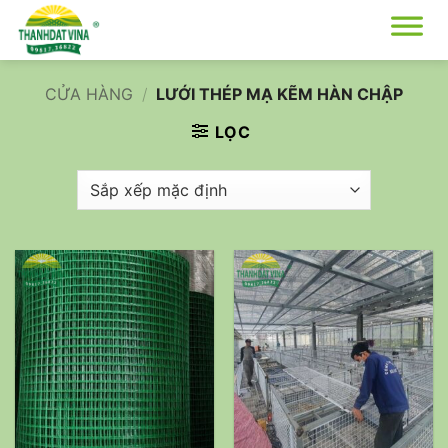
Bỏ
qua
nội
dung
CỬA HÀNG
/
LƯỚI THÉP MẠ KẼM HÀN CHẬP
LỌC