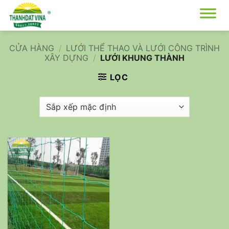
Bỏ
qua
nội
dung
CỬA HÀNG
/
LƯỚI THỂ THAO VÀ LƯỚI CÔNG TRÌNH
XÂY DỰNG
/
LƯỚI KHUNG THÀNH
LỌC