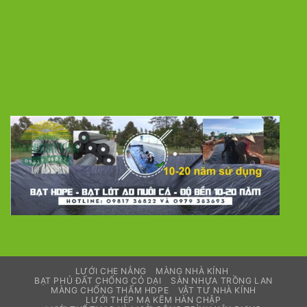
LƯỚI CHE NẮNG
MÀNG NHÀ KÍNH
BẠT PHỦ ĐẤT CHỐNG CỎ DẠI
SÀN NHỰA TRỒNG LAN
MÀNG CHỐNG THẤM HDPE
VẬT TƯ NHÀ KÍNH
LƯỚI THÉP MẠ KẼM HÀN CHẬP