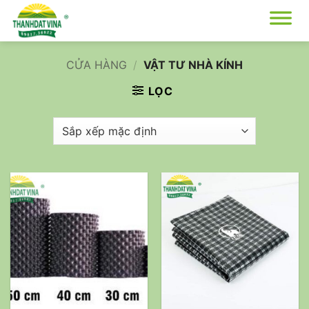
Bỏ
qua
nội
dung
CỬA HÀNG
/
VẬT TƯ NHÀ KÍNH
LỌC