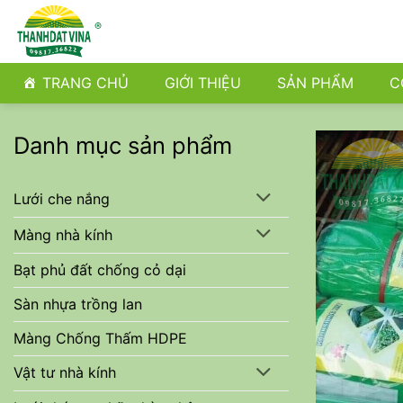
Bỏ
qua
nội
dung
TRANG CHỦ
GIỚI THIỆU
SẢN PHẨM
C
Danh mục sản phẩm
Lưới che nắng
Màng nhà kính
Bạt phủ đất chống cỏ dại
Sàn nhựa trồng lan
Màng Chống Thấm HDPE
Vật tư nhà kính