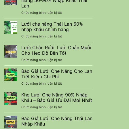
Nắng 50-90% Nhập Khẩu Thái
nuôi
Trình
Lan
trồng
Xây
ở
Chức năng bình luận bị tắt
thuỷ
Dựng
Lưới
sản
Che
tiết
Lưới che nắng Thái Lan 60%
Lan
kiệm
nhập khẩu chính hãng
Màu
chi
ở
Chức năng bình luận bị tắt
Đen
phí
Lưới
Cắt
che
Lưới Chắn Ruồi, Lưới Chắn Muỗi
Nắng
nắng
50-
Cho Heo Độ Bền Tốt
Thái
90%
ở
Chức năng bình luận bị tắt
Lan
Nhập
Lưới
60%
Khẩu
Chắn
Báo Giá Lưới Che Nắng Cho Lan
nhập
Thái
Ruồi,
khẩu
Tiết Kiệm Chi Phí
Lan
Lưới
chính
ở
Chức năng bình luận bị tắt
Chắn
hãng
Báo
Muỗi
Giá
Kho Lưới Che Nắng 90% Nhập
Cho
Lưới
Heo
Khẩu – Báo Giá Ưu Đãi Mới Nhất
Che
Độ
ở
Chức năng bình luận bị tắt
Nắng
Bền
Kho
Cho
Tốt
Lưới
Báo Giá Lưới Che Nắng Thái Lan
Lan
Che
Tiết
Nhập Khẩu
Nắng
Kiệm