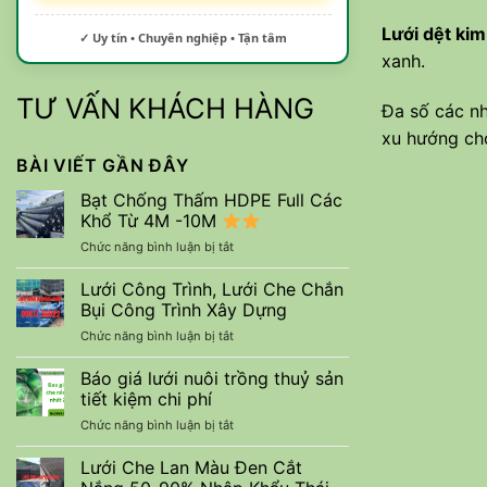
Lưới dệt kim
✓ Uy tín • Chuyên nghiệp • Tận tâm
xanh.
TƯ VẤN KHÁCH HÀNG
Đa số các nh
xu hướng chọ
BÀI VIẾT GẦN ĐÂY
Bạt Chống Thấm HDPE Full Các
Khổ Từ 4M -10M
ở
Chức năng bình luận bị tắt
Bạt
Chống
Lưới Công Trình, Lưới Che Chắn
Thấm
Bụi Công Trình Xây Dựng
HDPE
ở
Chức năng bình luận bị tắt
Full
Lưới
Các
Công
Báo giá lưới nuôi trồng thuỷ sản
Khổ
Trình,
Từ
tiết kiệm chi phí
Lưới
4M
ở
Chức năng bình luận bị tắt
Che
-10M
Báo
Chắn
giá
Lưới Che Lan Màu Đen Cắt
Bụi
lưới
Công