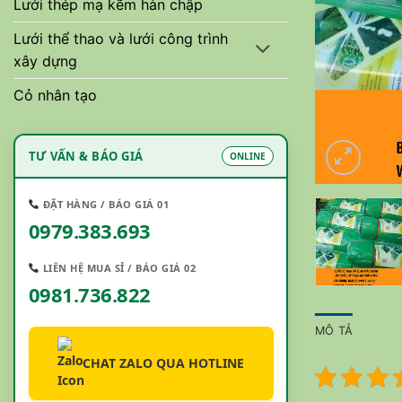
Lưới thép mạ kẽm hàn chập
Lưới thể thao và lưới công trình
xây dựng
Cỏ nhân tạo
TƯ VẤN & BÁO GIÁ
ONLINE
ĐẶT HÀNG / BÁO GIÁ 01
0979.383.693
LIÊN HỆ MUA SỈ / BÁO GIÁ 02
0981.736.822
MÔ TẢ
CHAT ZALO QUA HOTLINE