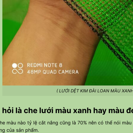
( LƯỚI DỆT KIM ĐÀI LOAN MÀU XAN
 hỏi là che lưới màu xanh hay màu đ
che màu nào tỷ lệ cắt nắng cũng là 70% nên có thể nói mà
ợng của sản phẩm.