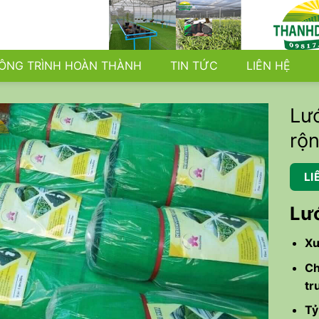
ÔNG TRÌNH HOÀN THÀNH
TIN TỨC
LIÊN HỆ
Lướ
rộ
LI
Lướ
Xu
Ch
tr
Tỷ