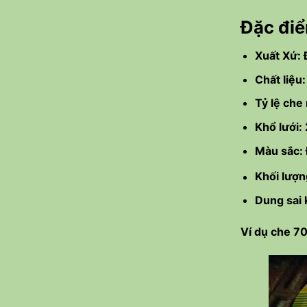
Đặc điể
Xuất Xứ: 
Chất liệu
Tỷ lệ che
Khổ lưới
Màu sắc:
Khối lượ
Dung sai 
Ví dụ che 7