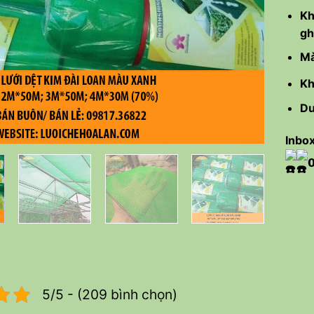
Kh
gh
Mà
Kh
Du
Inbox

5/5 - (209 bình chọn)