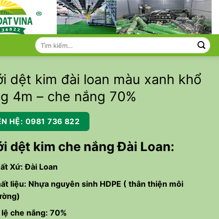
Tìm
kiếm:
i dệt kim đài loan màu xanh khổ
ng 4m – che nắng 70%
ÊN HỆ: 0981 736 822
i dệt kim che nắng Đài Loan:
ất Xứ: Đài Loan
ất liệu: Nhựa nguyên sinh HDPE ( thân thiện môi
ường)
 lệ che nắng: 70%