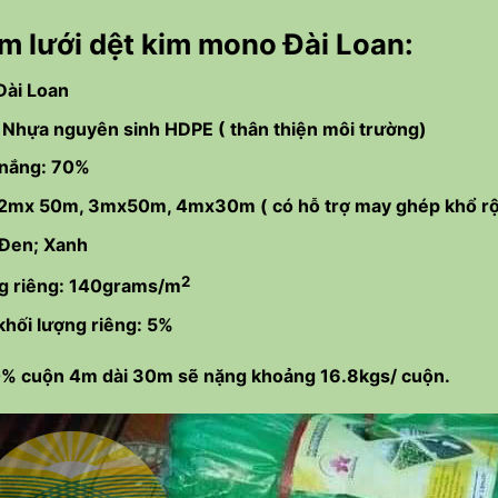
m lưới dệt kim mono Đài Loan:
Đài Loan
: Nhựa nguyên sinh HDPE ( thân thiện môi trường)
 nắng: 70%
: 2mx 50m, 3mx50m, 4mx30m ( có hỗ trợ may ghép khổ rộ
 Đen; Xanh
2
ng riêng: 140grams/m
khối lượng riêng: 5%
0% cuộn 4m dài 30m sẽ nặng khoảng 16.8kgs/ cuộn.