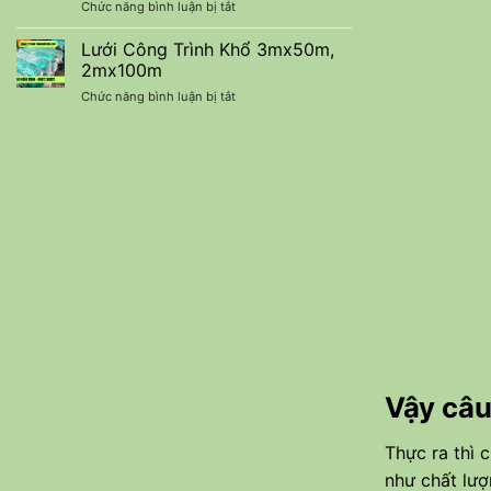
ở
Chức năng bình luận bị tắt
90%
Chi
Báo
Nhập
Phí
Giá
Lưới Công Trình Khổ 3mx50m,
Khẩu
Lưới
–
2mx100m
Che
Báo
ở
Chức năng bình luận bị tắt
Nắng
Giá
Lưới
Thái
Ưu
Công
Lan
Đãi
Trình
Nhập
Mới
Khổ
Khẩu
Nhất
3mx50m,
2mx100m
Vậy câu
Thực ra thì 
như chất lư