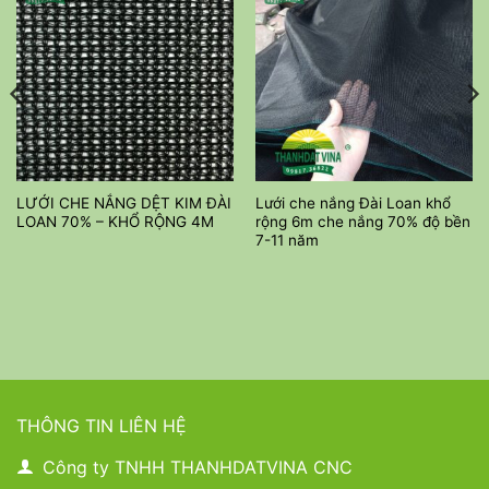
LƯỚI CHE NẮNG DỆT KIM ĐÀI
Lưới che nắng Đài Loan khổ
LOAN 70% – KHỔ RỘNG 4M
rộng 6m che nắng 70% độ bền
7-11 năm
THÔNG TIN LIÊN HỆ
Công ty TNHH THANHDATVINA CNC