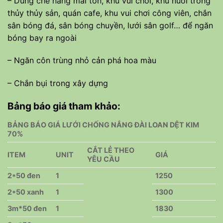
– Dùng che nắng mái tôn, khu vui chơi, khu nuôi trồng
thủy thủy sản, quán cafe, khu vui chơi công viên, chắn
sân bóng đá, sân bóng chuyền, lưới sân golf… để ngăn
bóng bay ra ngoài
– Ngăn côn trùng nhỏ cản phá hoa màu
– Chắn bụi trong xây dựng
Bảng báo giá tham khảo:
BẢNG BÁO GIÁ LƯỚI CHỐNG NẮNG ĐÀI LOAN DỆT KIM
70%
CẮT LẺ THEO
ITEM
UNIT
GIÁ
YÊU CẦU
2*50 đen
1
1250
2*50 xanh
1
1300
3m*50 đen
1
1830