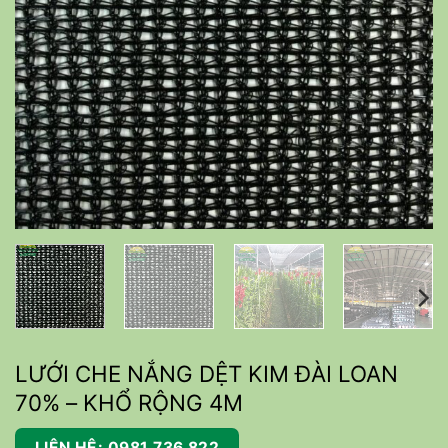
LƯỚI CHE NẮNG DỆT KIM ĐÀI LOAN
70% – KHỔ RỘNG 4M
LIÊN HỆ: 0981 736 822