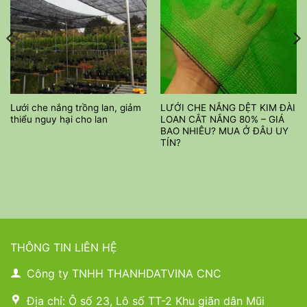
Lưới che nắng trồng lan, giảm
LƯỚI CHE NẮNG DỆT KIM ĐÀI
thiểu nguy hại cho lan
LOAN CẮT NẮNG 80% – GIÁ
BAO NHIÊU? MUA Ở ĐÂU UY
TÍN?
THÔNG TIN LIÊN HỆ
Công ty TNHH THANHDATVINA CNC
Địa chỉ: Ô số 23, Lô số TT-2 Khu giãn dân Mũi