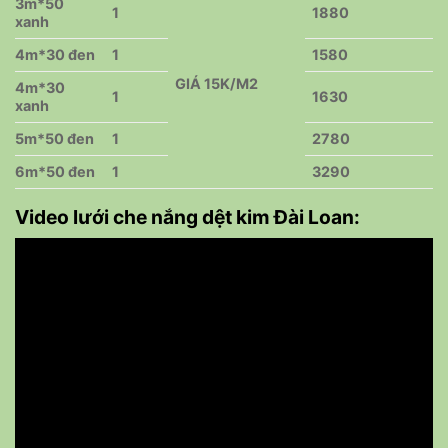
3m*50
1
1880
xanh
4m*30 đen
1
1580
GIÁ 15K/M2
4m*30
1
1630
xanh
5m*50 đen
1
2780
6m*50 đen
1
3290
Video lưới che nắng dệt kim Đài Loan: