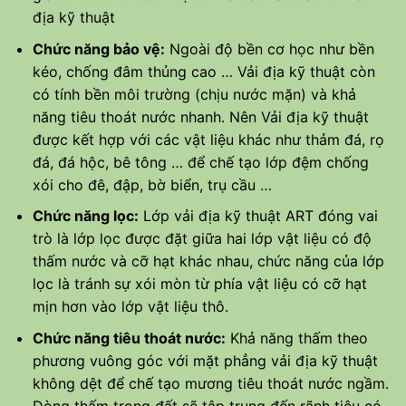
địa kỹ thuật
Chức năng bảo vệ:
Ngoài độ bền cơ học như bền
kéo, chống đâm thủng cao … Vải địa kỹ thuật còn
có tính bền môi trường (chịu nước mặn) và khả
năng tiêu thoát nước nhanh. Nên Vải địa kỹ thuật
được kết hợp với các vật liệu khác như thảm đá, rọ
đá, đá hộc, bê tông … để chế tạo lớp đệm chống
xói cho đê, đập, bờ biển, trụ cầu …
Chức năng lọc:
Lớp vải địa kỹ thuật ART đóng vai
trò là lớp lọc được đặt giữa hai lớp vật liệu có độ
thấm nước và cỡ hạt khác nhau, chức năng của lớp
lọc là tránh sự xói mòn từ phía vật liệu có cỡ hạt
mịn hơn vào lớp vật liệu thô.
Chức năng tiêu thoát nước:
Khả năng thấm theo
phương vuông góc với mặt phẳng vải địa kỹ thuật
không dệt để chế tạo mương tiêu thoát nước ngầm.
Dòng thấm trong đất sẽ tập trung đến rãnh tiêu có