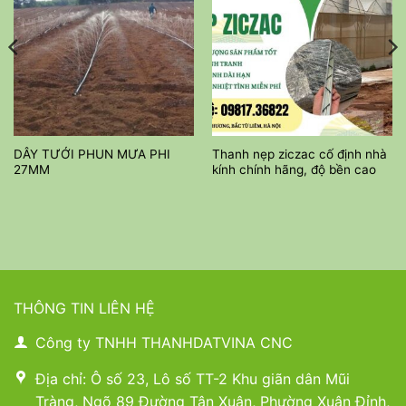
DÂY TƯỚI PHUN MƯA PHI
Thanh nẹp ziczac cố định nhà
27MM
kính chính hãng, độ bền cao
THÔNG TIN LIÊN HỆ
Công ty TNHH THANHDATVINA CNC
Địa chỉ: Ô số 23, Lô số TT-2 Khu giãn dân Mũi
Tràng, Ngõ 89 Đường Tân Xuân, Phường Xuân Đỉnh,