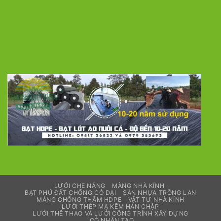
LƯỚI CHE NẮNG
MÀNG NHÀ KÍNH
BẠT PHỦ ĐẤT CHỐNG CỎ DẠI
SÀN NHỰA TRỒNG LAN
MÀNG CHỐNG THẤM HDPE
VẬT TƯ NHÀ KÍNH
LƯỚI THÉP MẠ KẼM HÀN CHẬP
LƯỚI THỂ THAO VÀ LƯỚI CÔNG TRÌNH XÂY DỰNG
CỎ NHÂN TẠO