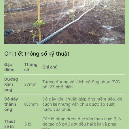
Chi tiết thông số kỹ thuật
Đặc
Thông
Ghi chú
điểm
số
Đường
Tương đương với kích cỡ ống nhựa PVC
kính
27mm
phi 27 phổ biến.
ống
Độ dày
Độ dày tiêu chuẩn giúp ống mềm dẻo, dễ
thành
0.3mm
cuộn lại nhưng vẫn chịu được áp suất
ống
nước vừa phải.
Các lỗ phun được đục sẵn theo cụm 3 lỗ
Thiết
3 lỗ
để tạo độ phủ ướt đều hai bên và phía
kế lỗ