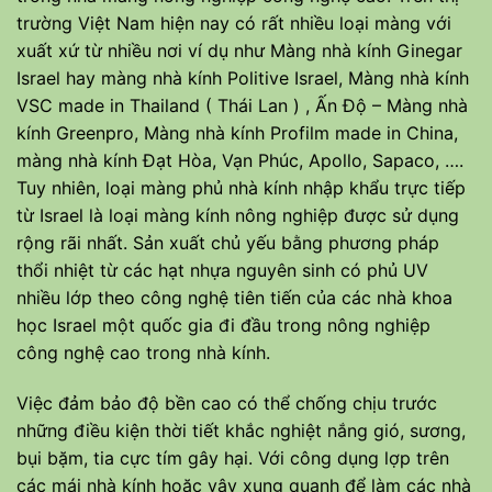
trường Việt Nam hiện nay có rất nhiều loại màng với
xuất xứ từ nhiều nơi ví dụ như Màng nhà kính Ginegar
Israel hay màng nhà kính Politive Israel, Màng nhà kính
VSC made in Thailand ( Thái Lan ) , Ấn Độ – Màng nhà
kính Greenpro, Màng nhà kính Profilm made in China,
màng nhà kính Đạt Hòa, Vạn Phúc, Apollo, Sapaco, ….
Tuy nhiên, loại màng phủ nhà kính nhập khẩu trực tiếp
từ Israel là loại màng kính nông nghiệp được sử dụng
rộng rãi nhất. Sản xuất chủ yếu bằng phương pháp
thổi nhiệt từ các hạt nhựa nguyên sinh có phủ UV
nhiều lớp theo công nghệ tiên tiến của các nhà khoa
học Israel một quốc gia đi đầu trong nông nghiệp
công nghệ cao trong nhà kính.
Việc đảm bảo độ bền cao có thể chống chịu trước
những điều kiện thời tiết khắc nghiệt nắng gió, sương,
bụi bặm, tia cực tím gây hại. Với công dụng lợp trên
các mái nhà kính hoặc vây xung quanh để làm các nhà