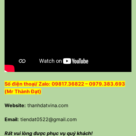
Số điện thoại/ Zalo: 09817.36822 – 0979.383.693
(Mr Thành Đạt)
Website:
thanhdatvina.com
Email:
tiendat0522@gmail.com
Rất vui lòng được phục vụ quý khách!