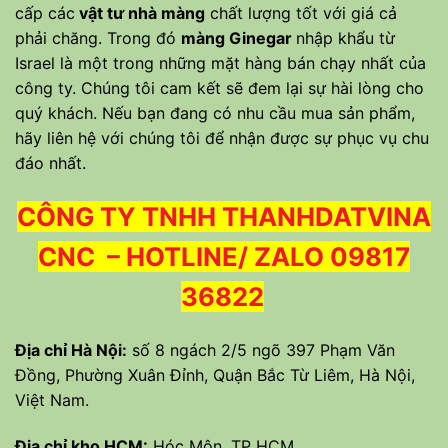
cấp các
vật tư nhà màng
chất lượng tốt với giá cả
phải chăng. Trong đó
màng Ginegar
nhập khẩu từ
Israel là một trong những mặt hàng bán chạy nhất của
công ty. Chúng tôi cam kết sẽ đem lại sự hài lòng cho
quý khách. Nếu bạn đang có nhu cầu mua sản phẩm,
hãy liên hệ với chúng tôi để nhận được sự phục vụ chu
đáo nhất.
CÔNG TY TNHH THANHDATVINA
CNC – HOTLINE/ ZALO 09817
36822
Địa chỉ Hà Nội:
số 8 ngách 2/5 ngõ 397 Phạm Văn
Đồng, Phường Xuân Đỉnh, Quận Bắc Từ Liêm, Hà Nội,
Việt Nam.
Địa chỉ kho HCM:
Hóc Môn, TP HCM.