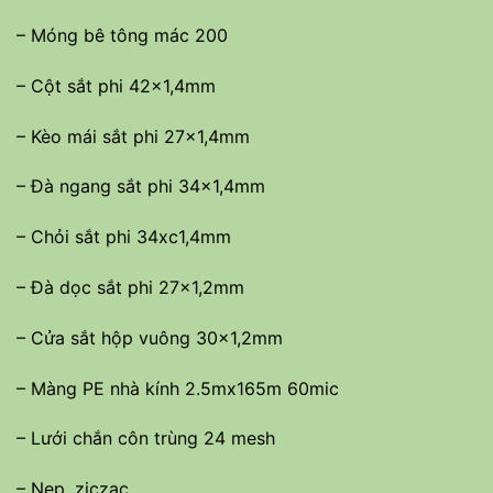
– Móng bê tông mác 200
– Cột sắt phi 42×1,4mm
– Kèo mái sắt phi 27×1,4mm
– Đà ngang sắt phi 34×1,4mm
– Chỏi sắt phi 34xc1,4mm
– Đà dọc sắt phi 27×1,2mm
– Cửa sắt hộp vuông 30×1,2mm
– Màng PE nhà kính 2.5mx165m 60mic
– Lưới chắn côn trùng 24 mesh
– Nẹp, ziczac