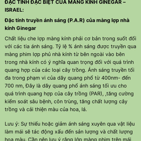
ĐẶC TÍNH ĐẶC BIỆT CỦA MÀNG KÍNH
GINEGAR
–
ISRAEL:
Đặc tính truyền ánh sáng (P.A.R) của màng lợp nhà
kính Ginegar
Chất liệu che lợp màng kính phải cơ bản trong suốt đối
với các tia ánh sáng. Tỷ lệ % ánh sáng được truyền qua
màng phim lợp phủ nhà kính từ bên ngoài vào bên
trong nhà kính có ý nghĩa quan trọng đối với quá trình
quang hợp của các loại cây trồng. Ánh sáng truyền tối
đa trong phạm vi của dãy quang phổ từ 400nm- đến
700 nm, Đây là dãy quang phổ ánh sáng tối ưu cho
quá trình quang hợp của cây trồng (PAR), ,tăng cường
kiểm soát sâu bệnh, côn trùng, tăng chất lượng cây
trồng và cải thiện màu của hoa, lá.
Lưu ý: Sự thiếu hoặc giảm ánh sáng xuyên qua vật liệu
làm mái sẽ tác động xấu đến sản lượng và chất lượng
hoa màu. Cần nên lưu ý rằng lớp màng phim trên mái