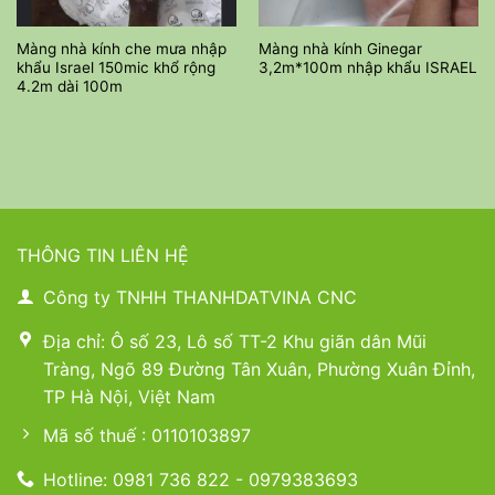
Màng nhà kính che mưa nhập
Màng nhà kính Ginegar
khẩu Israel 150mic khổ rộng
3,2m*100m nhập khẩu ISRAEL
4.2m dài 100m
THÔNG TIN LIÊN HỆ
Công ty TNHH THANHDATVINA CNC
Địa chỉ: Ô số 23, Lô số TT-2 Khu giãn dân Mũi
Tràng, Ngõ 89 Đường Tân Xuân, Phường Xuân Đỉnh,
TP Hà Nội, Việt Nam
Mã số thuế : 0110103897
Hotline: 0981 736 822 - 0979383693