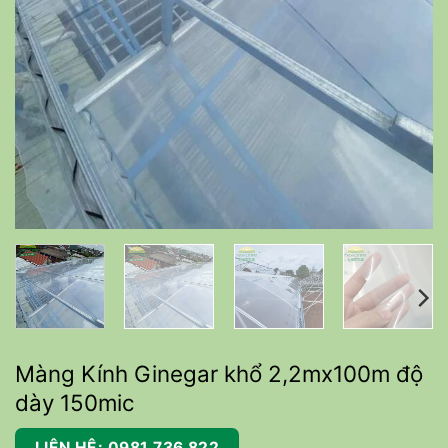
Màng Kính Ginegar khổ 2,2mx100m độ
dày 150mic
LIÊN HỆ: 0981 736 822