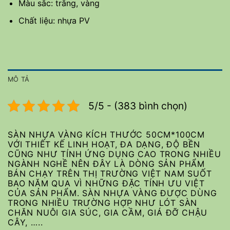
Màu sắc: trắng, vàng
Chất liệu: nhựa PV
MÔ TẢ
5/5 - (383 bình chọn)
SÀN NHỰA VÀNG KÍCH THƯỚC 50CM*100CM
VỚI THIẾT KẾ LINH HOẠT, ĐA DẠNG, ĐỘ BỀN
CŨNG NHƯ TÍNH ỨNG DỤNG CAO TRONG NHIỀU
NGÀNH NGHỀ NÊN ĐÂY LÀ DÒNG SẢN PHẨM
BÁN CHẠY TRÊN THỊ TRƯỜNG VIỆT NAM SUỐT
BAO NĂM QUA VÌ NHỮNG ĐẶC TÍNH ƯU VIỆT
CỦA SẢN PHẨM. SÀN NHỰA VÀNG ĐƯỢC DÙNG
TRONG NHIỀU TRƯỜNG HỢP NHƯ LÓT SÀN
CHĂN NUÔI GIA SÚC, GIA CẦM, GIÁ ĐỠ CHẬU
CÂY, …..