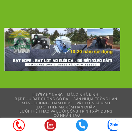
LƯỚI CHE NẮNG
MÀNG NHÀ KÍNH
BẠT PHỦ ĐẤT CHỐNG CỎ DẠI
SÀN NHỰA TRỒNG LAN
MÀNG CHỐNG THẤM HDPE
VẬT TƯ NHÀ KÍNH
LƯỚI THÉP MẠ KẼM HÀN CHẬP
LƯỚI THỂ THAO VÀ LƯỚI CÔNG TRÌNH XÂY DỰNG
CỎ NHÂN TẠO
Copyright 2026 ©
thanhdatvina.com
| Designed by
thanhdatvina