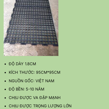
ĐỘ DÀY 1.8CM
KÍCH THƯỚC: 95CM*95CM
NGUỒN GỐC: VIỆT NAM
ĐỘ BỀN: 5-10 NĂM
CHỊU ĐƯỢC VA ĐẬP MẠNH
CHỊU ĐƯỢC TRỌNG LƯỢNG LỚN