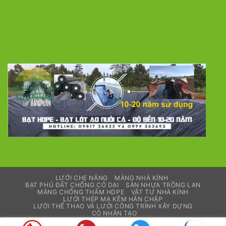
LƯỚI CHE NẮNG
MÀNG NHÀ KÍNH
BẠT PHỦ ĐẤT CHỐNG CỎ DẠI
SÀN NHỰA TRỒNG LAN
MÀNG CHỐNG THẤM HDPE
VẬT TƯ NHÀ KÍNH
LƯỚI THÉP MẠ KẼM HÀN CHẬP
LƯỚI THỂ THAO VÀ LƯỚI CÔNG TRÌNH XÂY DỰNG
CỎ NHÂN TẠO