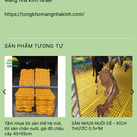
https://tongkhomangnhakinh.com/
SẢN PHẨM TƯƠNG TỰ
Tấm nhựa lót sàn thế hệ mới,
SÀN NHỰA NUÔI DÊ – KÍCH
lót sàn chăn nuôi, giá đỡ chậu
THƯỚC 0.5*1M
cây 40*55cm