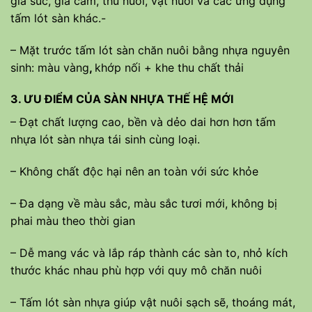
gia súc, gia cầm, thú nuôi, vật nuôi và các ứng dụng
tấm lót sàn khác.-
– Mặt trước tấm lót sàn chăn nuôi bằng nhựa nguyên
sinh: màu vàng
,
khớp nối + khe thu chất thải
3. ƯU ĐIỂM CỦA SÀN NHỰA THẾ HỆ MỚI
– Đạt chất lượng cao, bền và dẻo dai hơn hơn tấm
nhựa lót sàn nhựa tái sinh cùng loại.
– Không chất độc hại nên an toàn với sức khỏe
– Đa dạng về màu sắc, màu sắc tươi mới, không bị
phai màu theo thời gian
– Dễ mang vác và lắp ráp thành các sàn to, nhỏ kích
thước khác nhau phù hợp với quy mô chăn nuôi
– Tấm lót sàn nhựa giúp vật nuôi sạch sẽ, thoáng mát,