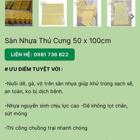
Sàn Nhựa Thú Cưng 50 x 100cm
LIÊN HỆ: 0981 736 822
# ƯU ĐIỂM TUYỆT VỜI :
-Nuôi dê, gà, vịt trên sàn nhựa giúp khử trùng sạch sẽ,
an toàn, ko bị dịch bệnh.
-Nhựa nguyên sinh chịu lực cao -Dê không lọt chân,
sứt móng
-Thi công chuồng trại nhanh chóng