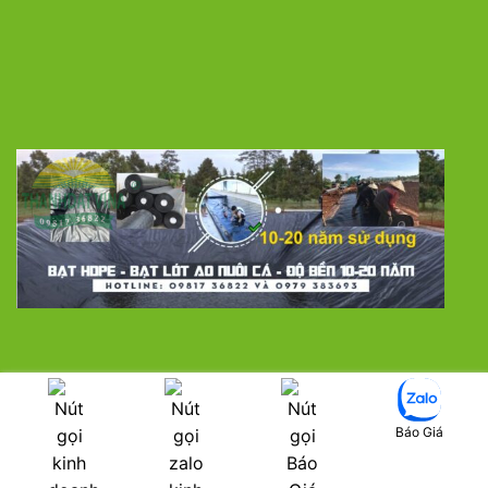
LƯỚI CHE NẮNG
MÀNG NHÀ KÍNH
BẠT PHỦ ĐẤT CHỐNG CỎ DẠI
SÀN NHỰA TRỒNG LAN
MÀNG CHỐNG THẤM HDPE
VẬT TƯ NHÀ KÍNH
Báo Giá
LƯỚI THÉP MẠ KẼM HÀN CHẬP
LƯỚI THỂ THAO VÀ LƯỚI CÔNG TRÌNH XÂY DỰNG
CỎ NHÂN TẠO