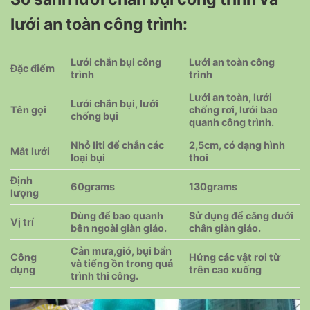
lưới an toàn công trình:
Lưới chắn bụi công
Lưới an toàn công
Đặc điểm
trình
trình
Lưới an toàn, lưới
Lưới chắn bụi, lưới
Tên gọi
chống rơi, lưới bao
chống bụi
quanh công trình.
Nhỏ liti để chắn các
2,5cm, có dạng hình
Mắt lưới
loại bụi
thoi
Định
60grams
130grams
lượng
Dùng để bao quanh
Sử dụng để căng dưới
Vị trí
bên ngoài giàn giáo.
chân giàn giáo.
Cản mưa,gió, bụi bẩn
Công
Hứng các vật rơi từ
và tiếng ồn trong quá
dụng
trên cao xuống
trình thi công.