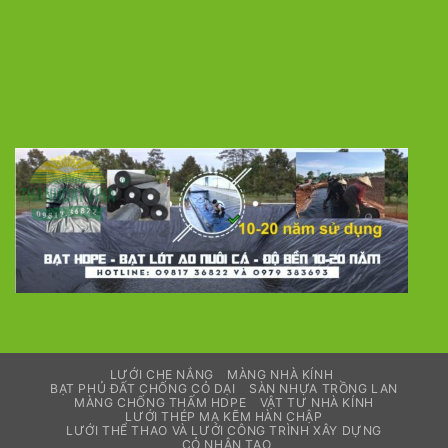
LƯỚI CHE NẮNG
MÀNG NHÀ KÍNH
BẠT PHỦ ĐẤT CHỐNG CỎ DẠI
SÀN NHỰA TRỒNG LAN
MÀNG CHỐNG THẤM HDPE
VẬT TƯ NHÀ KÍNH
LƯỚI THÉP MẠ KẼM HÀN CHẬP
LƯỚI THỂ THAO VÀ LƯỚI CÔNG TRÌNH XÂY DỰNG
CỎ NHÂN TẠO