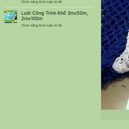
ở
Chức năng bình luận bị tắt
90%
Chi
Báo
Nhập
Phí
Giá
Lưới Công Trình Khổ 3mx50m,
Khẩu
Lưới
–
2mx100m
Che
Báo
ở
Chức năng bình luận bị tắt
Nắng
Giá
Lưới
Thái
Ưu
Công
Lan
Đãi
Trình
Nhập
Mới
Khổ
Khẩu
Nhất
3mx50m,
2mx100m