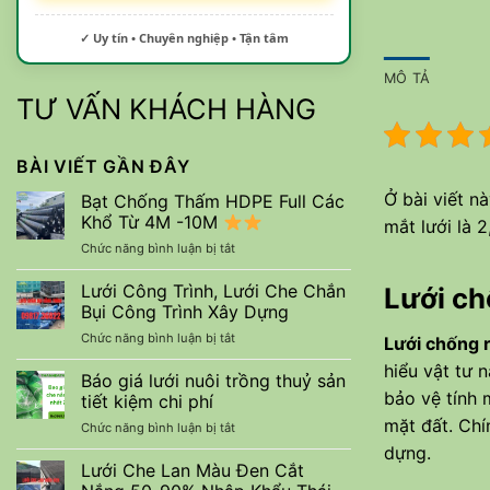
✓ Uy tín • Chuyên nghiệp • Tận tâm
MÔ TẢ
TƯ VẤN KHÁCH HÀNG
BÀI VIẾT GẦN ĐÂY
Ở bài viết n
Bạt Chống Thấm HDPE Full Các
Khổ Từ 4M -10M
mắt lưới là 
ở
Chức năng bình luận bị tắt
Bạt
Chống
Lưới Công Trình, Lưới Che Chắn
Lưới ch
Thấm
Bụi Công Trình Xây Dựng
HDPE
ở
Chức năng bình luận bị tắt
Lưới chống r
Full
Lưới
Các
hiểu vật tư 
Công
Báo giá lưới nuôi trồng thuỷ sản
Khổ
Trình,
bảo vệ tính 
Từ
tiết kiệm chi phí
Lưới
4M
mặt đất. Chí
ở
Chức năng bình luận bị tắt
Che
-10M
Báo
Chắn
dựng.
giá
Lưới Che Lan Màu Đen Cắt
Bụi
lưới
Công