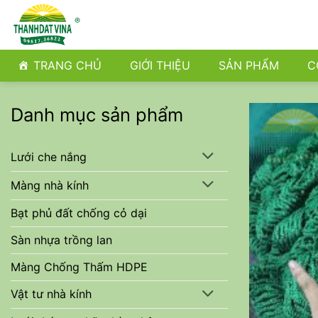
Bỏ
qua
nội
dung
TRANG CHỦ
GIỚI THIỆU
SẢN PHẨM
C
Danh mục sản phẩm
Lưới che nắng
Màng nhà kính
Bạt phủ đất chống cỏ dại
Sàn nhựa trồng lan
Màng Chống Thấm HDPE
Vật tư nhà kính