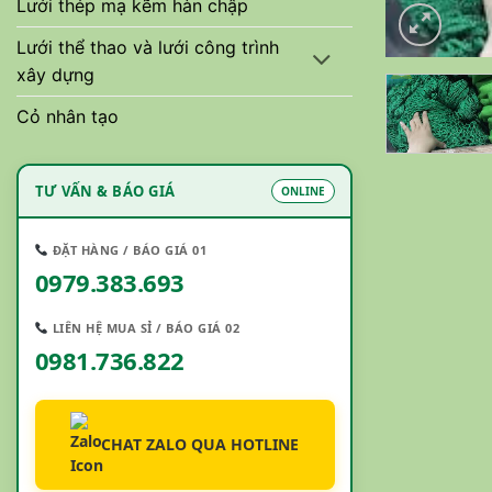
Lưới thép mạ kẽm hàn chập
Lưới thể thao và lưới công trình
xây dựng
Cỏ nhân tạo
TƯ VẤN & BÁO GIÁ
ONLINE
ĐẶT HÀNG / BÁO GIÁ 01
0979.383.693
LIÊN HỆ MUA SỈ / BÁO GIÁ 02
0981.736.822
CHAT ZALO QUA HOTLINE