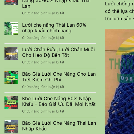
Nắng 50-90% Nhập Khẩu Thái
Lưới chống r
nuôi
Trình
Lan
trồng
Xây
có thể lựa c
ở
Chức năng bình luận bị tắt
thuỷ
Dựng
tôi luôn sẵn
Lưới
sản
Che
tiết
Lưới che nắng Thái Lan 60%
Lan
kiệm
nhập khẩu chính hãng
Màu
chi
ở
Chức năng bình luận bị tắt
Đen
phí
Lưới
Cắt
che
Lưới Chắn Ruồi, Lưới Chắn Muỗi
Nắng
nắng
50-
Cho Heo Độ Bền Tốt
Thái
90%
ở
Chức năng bình luận bị tắt
Lan
Nhập
Lưới
60%
Khẩu
Chắn
Báo Giá Lưới Che Nắng Cho Lan
nhập
Thái
Ruồi,
khẩu
Tiết Kiệm Chi Phí
Lan
Lưới
chính
ở
Chức năng bình luận bị tắt
Chắn
hãng
Báo
Muỗi
Giá
Kho Lưới Che Nắng 90% Nhập
Cho
Lưới
Heo
Khẩu – Báo Giá Ưu Đãi Mới Nhất
Che
Độ
ở
Chức năng bình luận bị tắt
Nắng
Bền
Kho
Cho
Tốt
Lưới
Báo Giá Lưới Che Nắng Thái Lan
Lan
Che
Tiết
Nhập Khẩu
Nắng
Kiệm