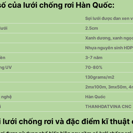
ố của lưới chống rơi Hàn Quốc:
Sợi lưới được đan xen 
lưới
2.5cm
Xanh dương, xanh ngọ
Nhựa nguyên sinh HDPE
bền
3-7 năm
ng UV
70-80%
130grams/m2
2mx100m, 3mx50m, 
g nghệ
Hàn Quốc
i
THANHDATVINA CNC
i lưới chống rơi và đặc điểm kĩ thuật