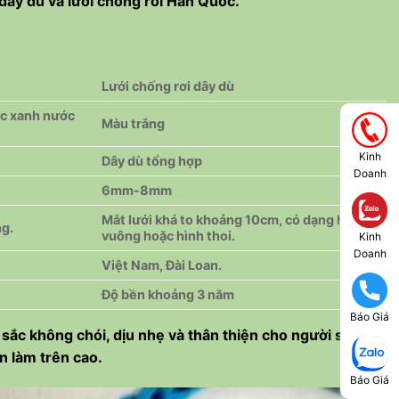
dây dù và lưới chống rơi Hàn Quốc.
Lưới chống rơi dây dù
ặc xanh nước
Màu trắng
Kinh
Dây dù tổng hợp
Doanh
6mm-8mm
Mắt lưới khá to khoảng 10cm, có dạng hình
ng.
vuông hoặc hình thoi.
Kinh
Doanh
Việt Nam, Đài Loan.
Độ bền khoảng 3 năm
Báo Giá
 sắc không chói, dịu nhẹ và thân thiện cho người sử
n làm trên cao.
Báo Giá