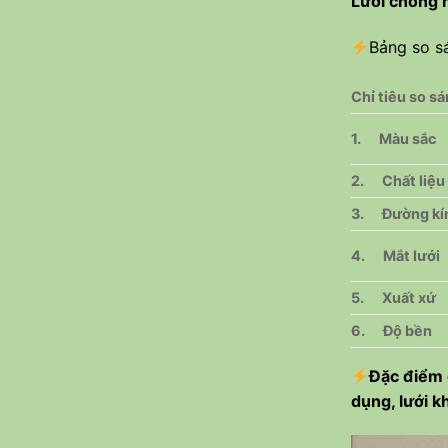
Lưới chống r
Bảng so sá
Chỉ tiêu so s
1.
Màu sắc
2.
Chất liệu
3.
Đường kí
4.
Mắt lưới
5.
Xuất xứ
6.
Độ bền
Đặc điểm 
dụng, lưới k