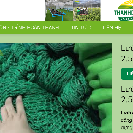
ÔNG TRÌNH HOÀN THÀNH
TIN TỨC
LIÊN HỆ
Lướ
2.
LI
Lướ
2.
Lưới
công
dựng