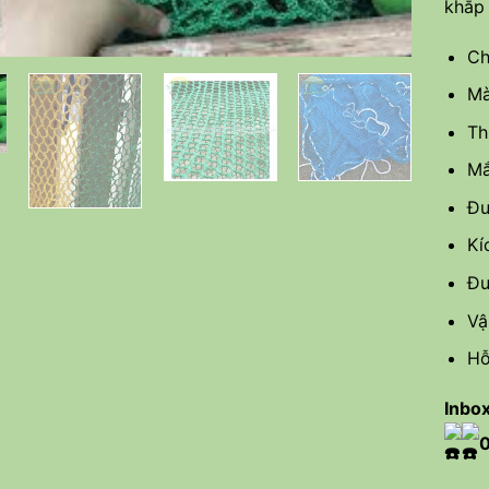
khắp 
Ch
Mà
Th
Mắ
Đư
Kí
Đư
Vậ
Hỗ
Inbox