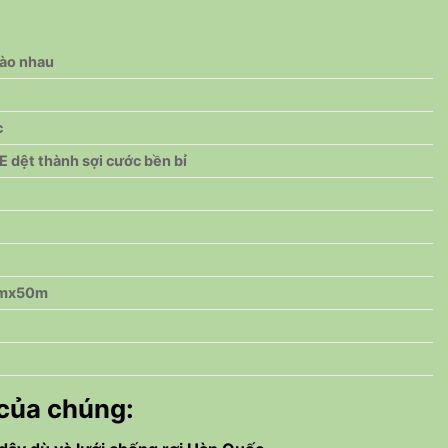
vào nhau
c
 dệt thành sợi cước bền bỉ
4mx50m
 của chúng: