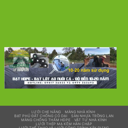
LƯỚI CHE NẮNG
MÀNG NHÀ KÍNH
BẠT PHỦ ĐẤT CHỐNG CỎ DẠI
SÀN NHỰA TRỒNG LAN
MÀNG CHỐNG THẤM HDPE
VẬT TƯ NHÀ KÍNH
LƯỚI THÉP MẠ KẼM HÀN CHẬP
LƯỚI THỂ THAO VÀ LƯỚI CÔNG TRÌNH XÂY DỰNG