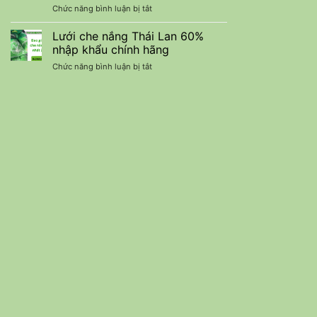
ở
Chức năng bình luận bị tắt
thuỷ
Dựng
Lưới
sản
Che
tiết
Lưới che nắng Thái Lan 60%
Lan
kiệm
nhập khẩu chính hãng
Màu
chi
ở
Chức năng bình luận bị tắt
Đen
phí
Lưới
Cắt
che
Nắng
nắng
50-
Thái
90%
Lan
Nhập
60%
Khẩu
nhập
Thái
khẩu
Lan
chính
hãng