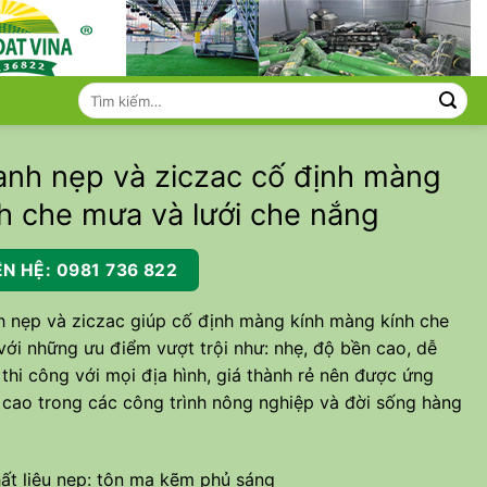
Tìm
kiếm:
anh nẹp và ziczac cố định màng
h che mưa và lưới che nắng
ÊN HỆ: 0981 736 822
 nẹp và ziczac giúp cố định màng kính màng kính che
ới những ưu điểm vượt trội như: nhẹ, độ bền cao, dễ
thi công với mọi địa hình, giá thành rẻ nên được ứng
cao trong các công trình nông nghiệp và đời sống hàng
ất liệu nẹp: tôn mạ kẽm phủ sáng