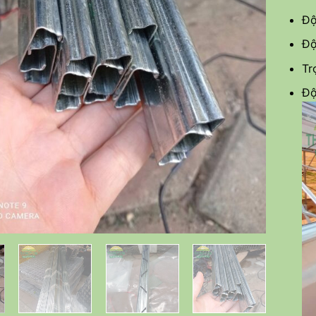
Độ
Độ
Tr
Độ