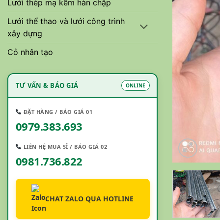
Lưới thép mạ kẽm hàn chập
Lưới thể thao và lưới công trình
xây dựng
Cỏ nhân tạo
TƯ VẤN & BÁO GIÁ
ONLINE
ĐẶT HÀNG / BÁO GIÁ 01
0979.383.693
LIÊN HỆ MUA SỈ / BÁO GIÁ 02
0981.736.822
CHAT ZALO QUA HOTLINE