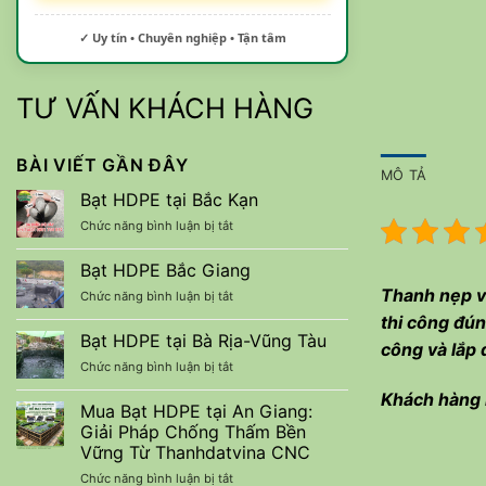
✓ Uy tín • Chuyên nghiệp • Tận tâm
TƯ VẤN KHÁCH HÀNG
BÀI VIẾT GẦN ĐÂY
MÔ TẢ
Bạt HDPE tại Bắc Kạn
ở
Chức năng bình luận bị tắt
Bạt
HDPE
Bạt HDPE Bắc Giang
tại
Thanh nẹp và
ở
Chức năng bình luận bị tắt
Bắc
Bạt
Kạn
thi công đún
HDPE
Bạt HDPE tại Bà Rịa-Vũng Tàu
công và lắp 
Bắc
ở
Chức năng bình luận bị tắt
Giang
Bạt
Khách hàng
HDPE
Mua Bạt HDPE tại An Giang:
tại
Giải Pháp Chống Thấm Bền
Bà
Vững Từ Thanhdatvina CNC
Rịa-
Vũng
ở
Chức năng bình luận bị tắt