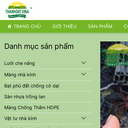
Bỏ
qua
nội
dung
TRANG CHỦ
GIỚI THIỆU
SẢN PHẨM
C
Danh mục sản phẩm
Lưới che nắng
Màng nhà kính
Bạt phủ đất chống cỏ dại
Sàn nhựa trồng lan
Màng Chống Thấm HDPE
Vật tư nhà kính