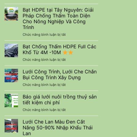
Tàu
Mua
Bạt
Bạt HDPE tại Tây Nguyên: Giải
HDPE
Pháp Chống Thấm Toàn Diện
tại
Cho Nông Nghiệp Và Công
An
Trình
Giang:
Giải
ở
Chức năng bình luận bị tắt
Pháp
Bạt
Chống
HDPE
Bạt Chống Thấm HDPE Full Các
Thấm
tại
Khổ Từ 4M -10M
Bền
Tây
ở
Chức năng bình luận bị tắt
Vững
Nguyên:
Bạt
Từ
Giải
Chống
Thanhdatvina
Lưới Công Trình, Lưới Che Chắn
Pháp
Thấm
CNC
Chống
Bụi Công Trình Xây Dựng
HDPE
Thấm
ở
Chức năng bình luận bị tắt
Full
Toàn
Lưới
Các
Diện
Công
Báo giá lưới nuôi trồng thuỷ sản
Khổ
Cho
Trình,
Từ
tiết kiệm chi phí
Nông
Lưới
4M
Nghiệp
ở
Chức năng bình luận bị tắt
Che
-10M
Và
Báo
Chắn
Công
giá
Lưới Che Lan Màu Đen Cắt
Bụi
Trình
lưới
Công
Nắng 50-90% Nhập Khẩu Thái
nuôi
Trình
Lan
trồng
Xây