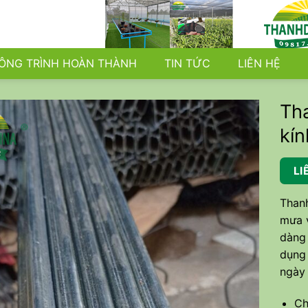
ÔNG TRÌNH HOÀN THÀNH
TIN TỨC
LIÊN HỆ
Th
kín
LI
Thanh
mưa v
dàng 
dụng 
ngày
Ch