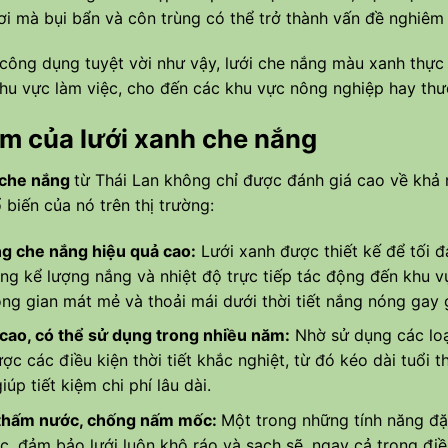
nơi mà bụi bẩn và côn trùng có thể trở thành vấn đề nghiêm 
công dụng tuyệt vời như vậy, lưới che nắng màu xanh thực
khu vực làm việc, cho đến các khu vực nông nghiệp hay thư
m của lưới xanh che nắng
 che nắng
từ Thái Lan
không chỉ được đánh giá cao về khả 
 biến của nó trên thị trường:
g che nắng hiệu quả cao:
Lưới xanh được thiết kế để tối đ
ng kể lượng nắng và nhiệt độ trực tiếp tác động đến khu vự
ng gian mát mẻ và thoải mái dưới thời tiết nắng nóng gay 
cao, có thể sử dụng trong nhiều năm:
Nhờ sử dụng các loạ
ợc các điều kiện thời tiết khắc nghiệt, từ đó kéo dài tuổi 
iúp tiết kiệm chi phí lâu dài.
thấm nước, chống nấm mốc:
Một trong những tính năng đặ
, đảm bảo lưới luôn khô ráo và sạch sẽ, ngay cả trong điề