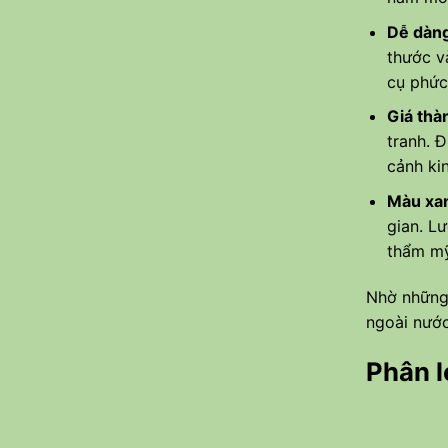
Dễ dàng
thước v
cụ phức
Giá thà
tranh. Đ
cảnh kin
Màu xan
gian. L
thẩm mỹ
Nhờ những
ngoài nước
Phân l