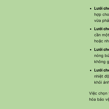
Lưới c
hợp cho
vừa phả
Lưới c
cần một
hoặc nh
Lưới c
nóng bứ
không g
Lưới c
nhiệt đ
khỏi án
Việc chọn 
hóa bảo vệ