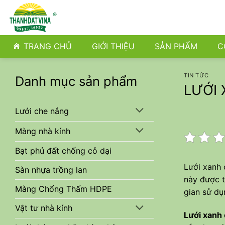
Bỏ
qua
nội
dung
TRANG CHỦ
GIỚI THIỆU
SẢN PHẨM
C
TIN TỨC
Danh mục sản phẩm
LƯỚI
Lưới che nắng
Màng nhà kính
Bạt phủ đất chống cỏ dại
Lưới xanh 
Sàn nhựa trồng lan
này được t
Màng Chống Thấm HDPE
gian sử dụ
Vật tư nhà kính
Lưới xanh