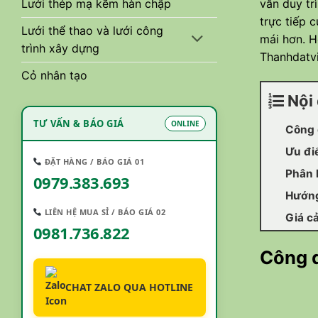
vẫn duy tr
Lưới thép mạ kẽm hàn chập
trực tiếp 
Lưới thể thao và lưới công
mái hơn. H
trình xây dựng
Thanhdatv
Cỏ nhân tạo
Nội 
TƯ VẤN & BÁO GIÁ
ONLINE
Công 
Ưu đi
ĐẶT HÀNG / BÁO GIÁ 01
Phân 
0979.383.693
Hướng
LIÊN HỆ MUA SỈ / BÁO GIÁ 02
Giá c
0981.736.822
Công d
CHAT ZALO QUA HOTLINE