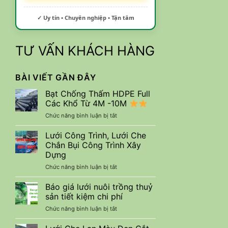
✓ Uy tín • Chuyên nghiệp • Tận tâm
TƯ VẤN KHÁCH HÀNG
BÀI VIẾT GẦN ĐÂY
Bạt Chống Thấm HDPE Full
Các Khổ Từ 4M -10M
ở
Chức năng bình luận bị tắt
Bạt
Chống
Lưới Công Trình, Lưới Che
Thấm
Chắn Bụi Công Trình Xây
HDPE
Dựng
Full
ở
Chức năng bình luận bị tắt
Các
Lưới
Khổ
Công
Từ
Báo giá lưới nuôi trồng thuỷ
Trình,
4M
sản tiết kiệm chi phí
Lưới
-10M
ở
Chức năng bình luận bị tắt
Che
Báo
Chắn
giá
Bụi