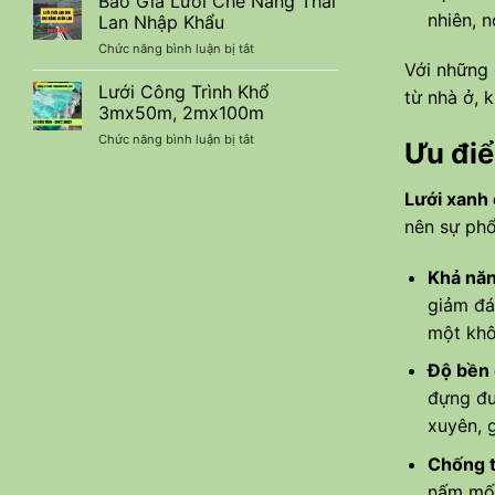
Báo Giá Lưới Che Nắng Thái
Che
Kiệm
nhiên, 
Lan Nhập Khẩu
Nắng
Chi
ở
Chức năng bình luận bị tắt
90%
Phí
Báo
Với những 
Nhập
Giá
Lưới Công Trình Khổ
Khẩu
từ nhà ở, 
Lưới
–
3mx50m, 2mx100m
Che
Báo
ở
Chức năng bình luận bị tắt
Nắng
Ưu điể
Giá
Lưới
Thái
Ưu
Công
Lan
Đãi
Trình
Lưới xanh
Nhập
Mới
Khổ
Khẩu
Nhất
nên sự phổ
3mx50m,
2mx100m
Khả năn
giảm đá
một khô
Độ bền 
đựng đư
xuyên, g
Chống 
nấm mốc