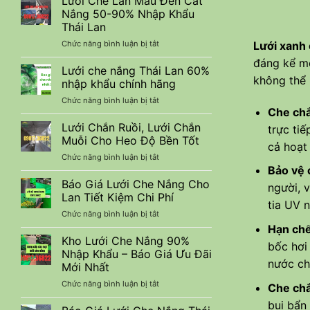
Lưới Che Lan Màu Đen Cắt
lưới
Công
Nắng 50-90% Nhập Khẩu
nuôi
Trình
Thái Lan
trồng
Xây
ở
Lưới xanh
Chức năng bình luận bị tắt
thuỷ
Dựng
Lưới
sản
đáng kể mô
Che
tiết
Lưới che nắng Thái Lan 60%
không thể 
Lan
kiệm
nhập khẩu chính hãng
Màu
chi
ở
Chức năng bình luận bị tắt
Đen
phí
Che chắ
Lưới
Cắt
che
Lưới Chắn Ruồi, Lưới Chắn
Nắng
trực ti
nắng
50-
Muỗi Cho Heo Độ Bền Tốt
cả hoạt
Thái
90%
ở
Chức năng bình luận bị tắt
Lan
Nhập
Lưới
Bảo vệ c
60%
Khẩu
Chắn
Báo Giá Lưới Che Nắng Cho
nhập
Thái
người, 
Ruồi,
khẩu
Lan Tiết Kiệm Chi Phí
Lan
tia UV 
Lưới
chính
ở
Chức năng bình luận bị tắt
Chắn
hãng
Báo
Hạn chế
Muỗi
Giá
Kho Lưới Che Nắng 90%
Cho
bốc hơi
Lưới
Heo
Nhập Khẩu – Báo Giá Ưu Đãi
Che
nước ch
Độ
Mới Nhất
Nắng
Bền
ở
Chức năng bình luận bị tắt
Cho
Che chắ
Tốt
Kho
Lan
bụi bẩn
Lưới
Tiết