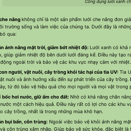
Công dụng lưới xanh c
 che nắng
không chỉ là một sản phẩm
lưới che nắng
đơn giả
i trường sống và làm việc của chúng ta. Dưới đây là nhữn
bỏ qua:
n ánh nắng mặt trời, giảm bớt nhiệt độ:
Lưới xanh có khả 
ếp, giúp giảm nhiệt độ bên dưới lưới đáng kể. Điều này tạo 
 động ngoài trời và bảo vệ các khu vực nhạy cảm với nhiệt.
on người, vật nuôi, cây trồng khỏi tác hại của tia UV:
Tia 
vật nuôi và ảnh hưởng xấu đến sự phát triển của cây trồng.
này, từ đó bảo vệ hiệu quả cho mọi người và mọi vật trong
 bốc hơi nước, giữ ẩm cho đất:
Nhờ có khả năng chắn nắng,
 nước một cách hiệu quả. Điều này rất có lợi cho các khu
o cây trồng, nhất là trong những mùa khô hạn.
n bụi bẩn, côn trùng:
Ngoài việc bảo vệ khỏi ánh nắng mặt 
 và côn trùng xâm nhập. Giúp bảo vệ sức khỏe, đặc biệt là