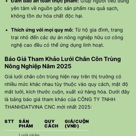
Đảm bảo an toàn thực phẩm:
Giúp người tiêu dùng
yên tâm về nguồn gốc sản phẩm rau quả sạch,
không tồn dư hóa chất độc hại.
Thích ứng với mọi quy mô:
Từ hộ gia đình, trang
trại nhỏ đến các dự án nông nghiệp hữu cơ công
nghệ cao đều có thể ứng dụng linh hoạt.
Báo Giá Tham Khảo Lưới Chắn Côn Trùng
Nông Nghiệp Năm 2025
Giá lưới chắn côn trùng hiện nay trên thị trường có
nhiều mức khác nhau tùy thuộc vào quy cách, mật độ
mắt lưới, kích thước cuộn, xuất xứ hàng hóa. Dưới đây
là bảng báo giá tham khảo của CÔNG TY TNHH
THANHDATVINA CNC mới nhất 2025:
STT
SẢN
QUY
GIÁ/CUỘN
PHẨM
CÁCH
(VNĐ)
Lưới chắn