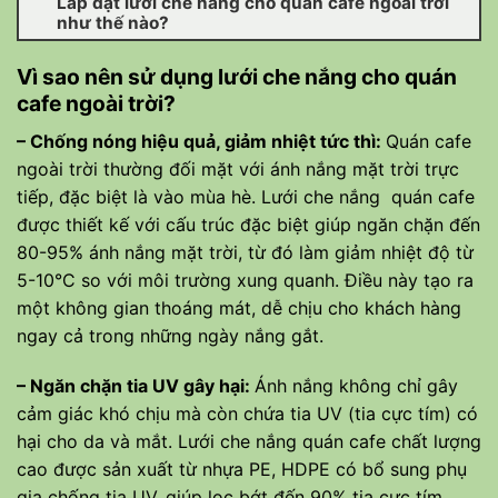
Lắp đặt lưới che nắng cho quán cafe ngoài trời
như thế nào?
Vì sao nên sử dụng lưới che nắng cho quán
cafe ngoài trời?
– Chống nóng hiệu quả, giảm nhiệt tức thì:
Quán cafe
ngoài trời thường đối mặt với ánh nắng mặt trời trực
tiếp, đặc biệt là vào mùa hè. Lưới che nắng quán cafe
được thiết kế với cấu trúc đặc biệt giúp ngăn chặn đến
80-95% ánh nắng mặt trời, từ đó làm giảm nhiệt độ từ
5-10°C so với môi trường xung quanh. Điều này tạo ra
một không gian thoáng mát, dễ chịu cho khách hàng
ngay cả trong những ngày nắng gắt.
– Ngăn chặn tia UV gây hại:
Ánh nắng không chỉ gây
cảm giác khó chịu mà còn chứa tia UV (tia cực tím) có
hại cho da và mắt. Lưới che nắng quán cafe chất lượng
cao được sản xuất từ nhựa PE, HDPE có bổ sung phụ
gia chống tia UV, giúp lọc bớt đến 90% tia cực tím,