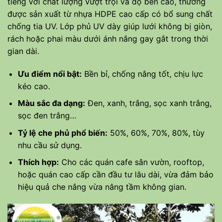
tiếng với chất lượng vượt trội và độ bền cao, thường
được sản xuất từ nhựa HDPE cao cấp có bổ sung chất
chống tia UV. Lớp phủ UV dày giúp lưới không bị giòn,
rách hoặc phai màu dưới ánh nắng gay gắt trong thời
gian dài.
Ưu điểm nổi bật:
Bền bỉ, chống nắng tốt, chịu lực
kéo cao.
Màu sắc đa dạng:
Đen, xanh, trắng, sọc xanh trắng,
sọc đen trắng…
Tỷ lệ che phủ phổ biến:
50%, 60%, 70%, 80%, tùy
nhu cầu sử dụng.
Thích hợp:
Cho các quán cafe sân vườn, rooftop,
hoặc quán cao cấp cần đầu tư lâu dài, vừa đảm bảo
hiệu quả che nắng vừa nâng tầm không gian.