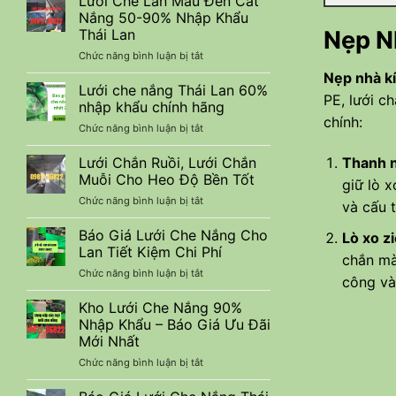
Lưới Che Lan Màu Đen Cắt
lưới
Công
Nắng 50-90% Nhập Khẩu
nuôi
Trình
Nẹp N
Thái Lan
trồng
Xây
ở
Chức năng bình luận bị tắt
thuỷ
Dựng
Lưới
sản
Nẹp nhà k
Che
tiết
Lưới che nắng Thái Lan 60%
PE, lưới c
Lan
kiệm
nhập khẩu chính hãng
Màu
chi
chính:
ở
Chức năng bình luận bị tắt
Đen
phí
Lưới
Cắt
che
Thanh 
Lưới Chắn Ruồi, Lưới Chắn
Nắng
nắng
50-
Muỗi Cho Heo Độ Bền Tốt
giữ lò x
Thái
90%
ở
Chức năng bình luận bị tắt
Lan
và cấu t
Nhập
Lưới
60%
Khẩu
Chắn
Báo Giá Lưới Che Nắng Cho
nhập
Lò xo z
Thái
Ruồi,
khẩu
Lan Tiết Kiệm Chi Phí
Lan
chắn mà
Lưới
chính
ở
Chức năng bình luận bị tắt
Chắn
hãng
công và
Báo
Muỗi
Giá
Kho Lưới Che Nắng 90%
Cho
Lưới
Heo
Nhập Khẩu – Báo Giá Ưu Đãi
Che
Độ
Mới Nhất
Nắng
Bền
ở
Chức năng bình luận bị tắt
Cho
Tốt
Kho
Lan
Lưới
Tiết