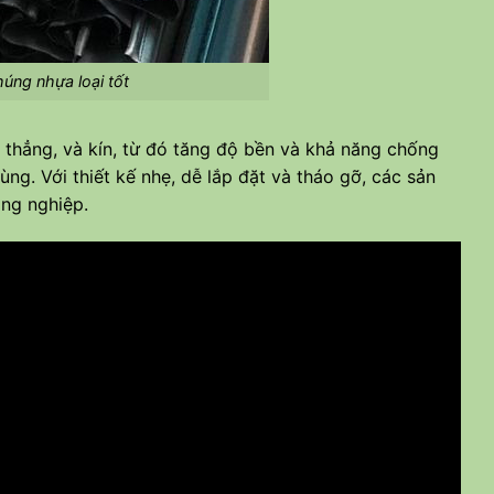
úng nhựa loại tốt
thẳng, và kín, từ đó tăng độ bền và khả năng chống
ng. Với thiết kế nhẹ, dễ lắp đặt và tháo gỡ, các sản
ng nghiệp.