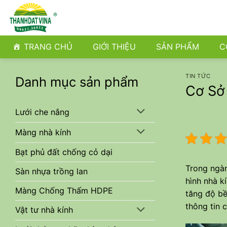
Bỏ
qua
nội
dung
TRANG CHỦ
GIỚI THIỆU
SẢN PHẨM
C
TIN TỨC
Danh mục sản phẩm
Cơ Sở
Lưới che nắng
Màng nhà kính
Bạt phủ đất chống cỏ dại
Trong ngà
Sàn nhựa trồng lan
hình nhà k
Màng Chống Thấm HDPE
tăng độ bề
thông tin c
Vật tư nhà kính