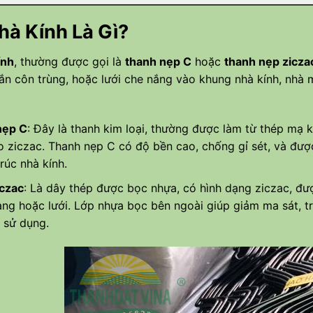
hà Kính Là Gì?
ính
, thường được gọi là
thanh nẹp C
hoặc
thanh nẹp zicza
hắn côn trùng, hoặc lưới che nắng vào khung nhà kính, nh
nẹp C
: Đây là thanh kim loại, thường được làm từ thép mạ 
o ziczac. Thanh nẹp C có độ bền cao, chống gỉ sét, và được 
rúc nhà kính.
iczac
: Là dây thép được bọc nhựa, có hình dạng ziczac, đư
ng hoặc lưới. Lớp nhựa bọc bên ngoài giúp giảm ma sát, tr
 sử dụng.