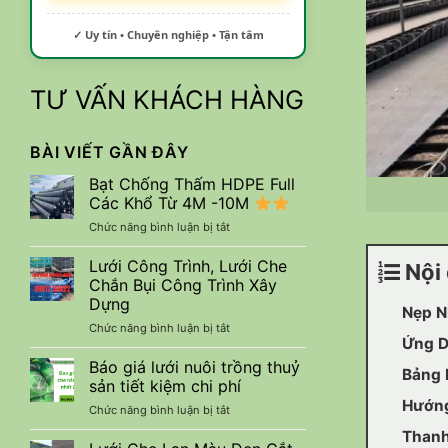
✓ Uy tín • Chuyên nghiệp • Tận tâm
TƯ VẤN KHÁCH HÀNG
BÀI VIẾT GẦN ĐÂY
Bạt Chống Thấm HDPE Full
Các Khổ Từ 4M -10M
ở
Chức năng bình luận bị tắt
Bạt
Chống
Lưới Công Trình, Lưới Che
Nội 
Thấm
Chắn Bụi Công Trình Xây
HDPE
Dựng
Nẹp N
Full
ở
Chức năng bình luận bị tắt
Các
Ứng D
Lưới
Khổ
Công
Từ
Báo giá lưới nuôi trồng thuỷ
Bảng 
Trình,
4M
sản tiết kiệm chi phí
Lưới
-10M
Hướng
ở
Chức năng bình luận bị tắt
Che
Báo
Chắn
Thanh
giá
Bụi