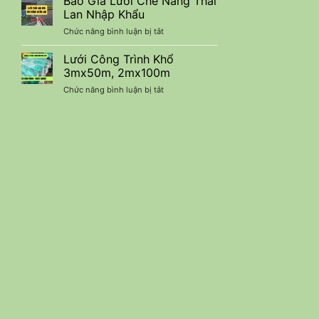
Báo Giá Lưới Che Nắng Thái
Che
Kiệm
Lan Nhập Khẩu
Nắng
Chi
ở
Chức năng bình luận bị tắt
90%
Phí
Báo
Nhập
Giá
Lưới Công Trình Khổ
Khẩu
Lưới
–
3mx50m, 2mx100m
Che
Báo
ở
Chức năng bình luận bị tắt
Nắng
Giá
Lưới
Thái
Ưu
Công
Lan
Đãi
Trình
Nhập
Mới
Khổ
Khẩu
Nhất
3mx50m,
2mx100m