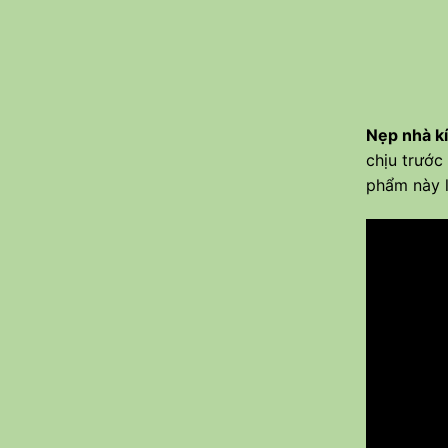
Nẹp nhà k
chịu trước
phẩm này l