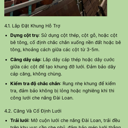
4.1. Lắp Đặt Khung Hỗ Trợ
Dựng cột trụ
: Sử dụng cột thép, cột gỗ, hoặc cột
bê tông, cố định chắc chắn xuống nền đất hoặc bê
tông, khoảng cách giữa các cột từ 3-5m.
Căng dây cáp
: Lắp dây cáp thép hoặc dây cước
giữa các cột để tạo khung đỡ lưới. Đảm bảo dây
cáp căng, không chùng.
Kiểm tra độ chắc chắn
: Rung nhẹ khung để kiểm
tra, đảm bảo không bị lỏng hoặc nghiêng khi thi
công lưới che nắng Đài Loan.
4.2. Căng Và Cố Định Lưới
Trải lưới
: Mở cuộn lưới che nắng Đài Loan, trải đều
trên khu vực cần che phủ, đảm bảo mép lưới thẳng