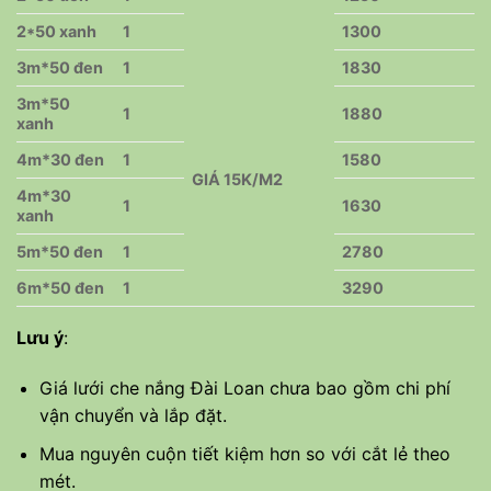
2*50 xanh
1
1300
3m*50 đen
1
1830
3m*50
1
1880
xanh
4m*30 đen
1
1580
GIÁ 15K/M2
4m*30
1
1630
xanh
5m*50 đen
1
2780
6m*50 đen
1
3290
Lưu ý
:
Giá lưới che nắng Đài Loan chưa bao gồm chi phí
vận chuyển và lắp đặt.
Mua nguyên cuộn tiết kiệm hơn so với cắt lẻ theo
mét.