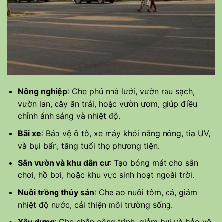
Nông nghiệp
: Che phủ nhà lưới, vườn rau sạch,
vườn lan, cây ăn trái, hoặc vườn ươm, giúp điều
chỉnh ánh sáng và nhiệt độ.
Bãi xe
: Bảo vệ ô tô, xe máy khỏi nắng nóng, tia UV,
và bụi bẩn, tăng tuổi thọ phương tiện.
Sân vườn và khu dân cư
: Tạo bóng mát cho sân
chơi, hồ bơi, hoặc khu vực sinh hoạt ngoài trời.
Nuôi trồng thủy sản
: Che ao nuôi tôm, cá, giảm
nhiệt độ nước, cải thiện môi trường sống.
Xây dựng
: Che chắn công trình, giảm bụi và bảo vệ