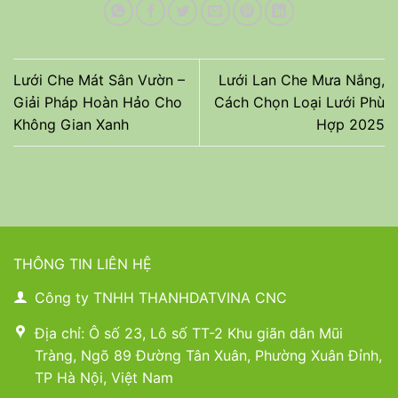
Lưới Che Mát Sân Vườn –
Lưới Lan Che Mưa Nắng,
Giải Pháp Hoàn Hảo Cho
Cách Chọn Loại Lưới Phù
Không Gian Xanh
Hợp 2025
THÔNG TIN LIÊN HỆ
Công ty TNHH THANHDATVINA CNC
Địa chỉ: Ô số 23, Lô số TT-2 Khu giãn dân Mũi
Tràng, Ngõ 89 Đường Tân Xuân, Phường Xuân Đỉnh,
TP Hà Nội, Việt Nam