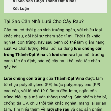
Vì Sao Nên Chọn Thành Đạt Vina?
Kết Luận
Tại Sao Cần Nhà Lưới Cho Cây Rau?
Cây rau có thời gian sinh trưởng ngắn, với nhiều loại
khác nhau, đòi hỏi sự chăm sóc tỉ mỉ. Thời tiết khắc
nghiệt, côn trùng, hay sâu bệnh có thể làm giảm năng
suất và chất lượng. Nhà lưới sử dụng
lưới chống côn
trùng Thành Đạt Vina
và
lưới che rau
tạo môi trường
canh tác ổn định, bảo vệ cây rau khỏi các tác nhân
gây hại.
Lưới chống côn trùng
của
Thành Đạt Vina
được làm
từ nhựa polyethylene (PE) hoặc polypropylene (PP)
cao cấp, với lỗ nhỏ từ 0.3mm đến 1mm, ngăn côn
trùng hiệu quả mà vẫn thông thoáng. Sản phẩm bền bỉ,
chống tia UV, chịu thời tiết khắc nghiệt, mang lại sự an
tâm. Tìm hiểu thêm về
lưới che rau
và các sản phẩm