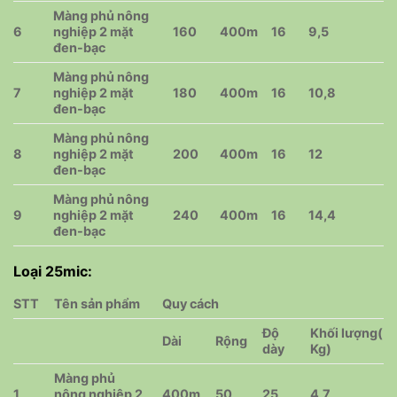
Màng phủ nông
6
nghiệp 2 mặt
160
400m
16
9,5
đen-bạc
Màng phủ nông
7
nghiệp 2 mặt
180
400m
16
10,8
đen-bạc
Màng phủ nông
8
nghiệp 2 mặt
200
400m
16
12
đen-bạc
Màng phủ nông
9
nghiệp 2 mặt
240
400m
16
14,4
đen-bạc
Loại 25mic:
STT
Tên sản phẩm
Quy cách
Độ
Khối lượng(
Dài
Rộng
dày
Kg)
Màng phủ
1
nông nghiệp 2
400m
50
25
4,7