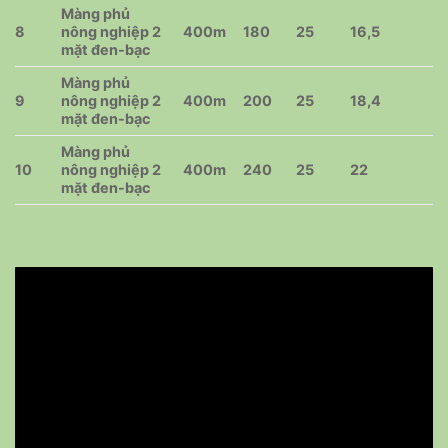
Màng phủ
8
nông nghiệp 2
400m
180
25
16,5
mặt đen-bạc
Màng phủ
9
nông nghiệp 2
400m
200
25
18,4
mặt đen-bạc
Màng phủ
10
nông nghiệp 2
400m
240
25
22
mặt đen-bạc