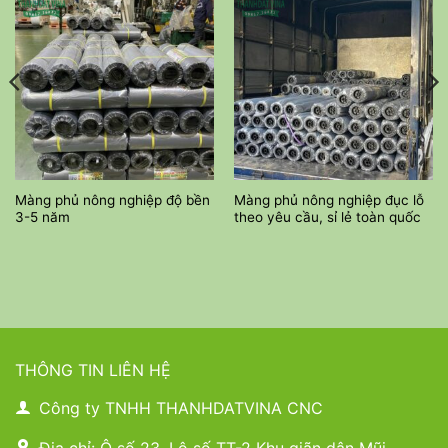
Màng phủ nông nghiệp độ bền
Màng phủ nông nghiệp đục lỗ
3-5 năm
theo yêu cầu, sỉ lẻ toàn quốc
THÔNG TIN LIÊN HỆ
Công ty TNHH THANHDATVINA CNC
Địa chỉ: Ô số 23, Lô số TT-2 Khu giãn dân Mũi