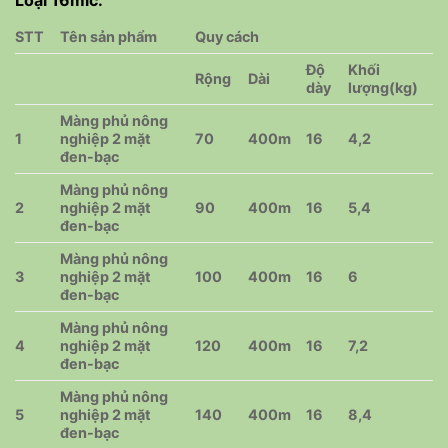
STT
Tên sản phẩm
Quy cách
Độ
Khối
Rộng
Dài
dày
lượng(kg)
Màng phủ nông
1
nghiệp 2 mặt
70
400m
16
4,2
đen-bạc
Màng phủ nông
2
nghiệp 2 mặt
90
400m
16
5,4
đen-bạc
Màng phủ nông
3
nghiệp 2 mặt
100
400m
16
6
đen-bạc
Màng phủ nông
4
nghiệp 2 mặt
120
400m
16
7,2
đen-bạc
Màng phủ nông
5
nghiệp 2 mặt
140
400m
16
8,4
đen-bạc