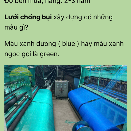
Độ bền mưa, nắng: 2-3 năm
Lưới chống bụi
xây dựng có những
màu gì?
Màu xanh dương ( blue ) hay màu xanh
ngọc gọi là green
.