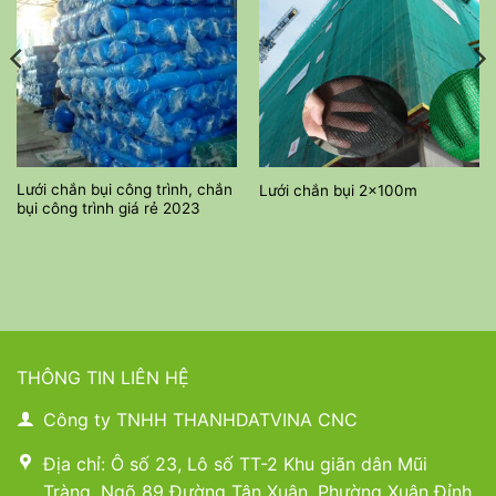
Lưới chắn bụi công trình, chắn
Lưới chắn bụi 2x100m
bụi công trình giá rẻ 2023
THÔNG TIN LIÊN HỆ
Công ty TNHH THANHDATVINA CNC
Địa chỉ: Ô số 23, Lô số TT-2 Khu giãn dân Mũi
Tràng, Ngõ 89 Đường Tân Xuân, Phường Xuân Đỉnh,