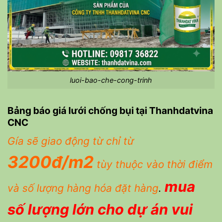
luoi-bao-che-cong-trinh
Bảng báo giá lưới chống bụi tại Thanhdatvina
CNC
Gía sẽ giao động từ chỉ từ
3200đ/m2
tùy thuộc vào thời điểm
mua
và số lượng hàng hóa đặt hàng
.
số lượng lớn cho dự án vui