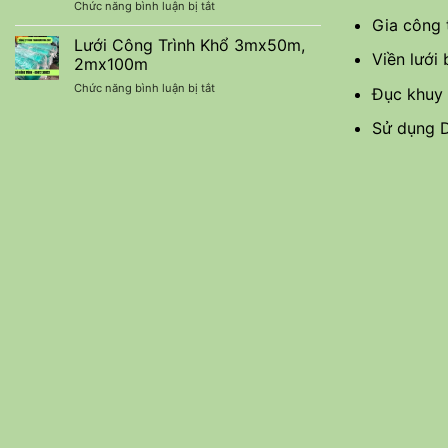
ở
Chức năng bình luận bị tắt
90%
Chi
Gia công 
Báo
Nhập
Phí
Giá
Lưới Công Trình Khổ 3mx50m,
Khẩu
Viền lưới
Lưới
–
2mx100m
Che
Báo
ở
Chức năng bình luận bị tắt
Nắng
Đục khuy 
Giá
Lưới
Thái
Ưu
Công
Lan
Sử dụng D
Đãi
Trình
Nhập
Mới
Khổ
Khẩu
Nhất
3mx50m,
2mx100m