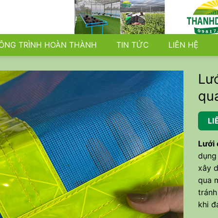
ÔNG TRÌNH HOÀN THÀNH
TIN TỨC
LIÊN HỆ
Lướ
qu
LI
Lưới
dụng 
xây d
qua m
tránh
khi đ