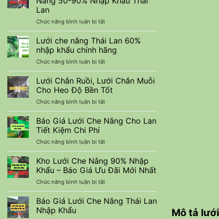
Nắng 50-90% Nhập Khẩu Thái
nuôi
Trình
Lan
trồng
Xây
ở
Chức năng bình luận bị tắt
thuỷ
Dựng
Lưới
sản
Che
tiết
Lưới che nắng Thái Lan 60%
Lan
kiệm
nhập khẩu chính hãng
Màu
chi
ở
Chức năng bình luận bị tắt
Đen
phí
Lưới
Cắt
che
Lưới Chắn Ruồi, Lưới Chắn Muỗi
Nắng
nắng
50-
Cho Heo Độ Bền Tốt
Thái
90%
ở
Chức năng bình luận bị tắt
Lan
Nhập
Lưới
60%
Khẩu
Chắn
Báo Giá Lưới Che Nắng Cho Lan
nhập
Thái
Ruồi,
khẩu
Tiết Kiệm Chi Phí
Lan
Lưới
chính
ở
Chức năng bình luận bị tắt
Chắn
hãng
Báo
Muỗi
Giá
Kho Lưới Che Nắng 90% Nhập
Cho
Lưới
Heo
Khẩu – Báo Giá Ưu Đãi Mới Nhất
Che
Độ
ở
Chức năng bình luận bị tắt
Nắng
Bền
Kho
Cho
Tốt
Lưới
Báo Giá Lưới Che Nắng Thái Lan
Lan
Che
Tiết
Nhập Khẩu
Mô tả lưới
Nắng
Kiệm