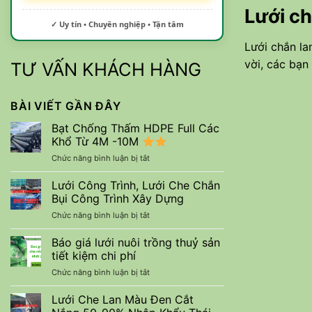
Lưới ch
✓ Uy tín • Chuyên nghiệp • Tận tâm
Lưới chắn l
vời, các bạn
TƯ VẤN KHÁCH HÀNG
BÀI VIẾT GẦN ĐÂY
Bạt Chống Thấm HDPE Full Các
Khổ Từ 4M -10M
ở
Chức năng bình luận bị tắt
Bạt
Chống
Lưới Công Trình, Lưới Che Chắn
Thấm
Bụi Công Trình Xây Dựng
HDPE
ở
Chức năng bình luận bị tắt
Full
Lưới
Các
Công
Báo giá lưới nuôi trồng thuỷ sản
Khổ
Trình,
Từ
tiết kiệm chi phí
Lưới
4M
ở
Chức năng bình luận bị tắt
Che
-10M
Báo
Chắn
giá
Lưới Che Lan Màu Đen Cắt
Bụi
lưới
Công