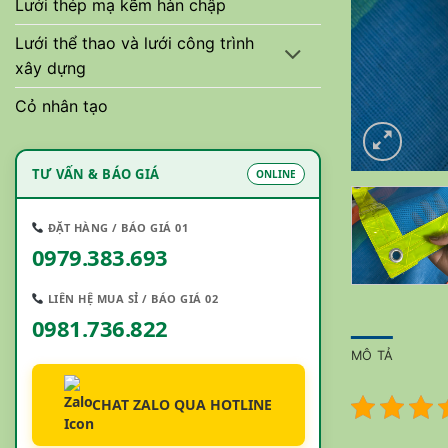
Lưới thép mạ kẽm hàn chập
Lưới thể thao và lưới công trình
xây dựng
Cỏ nhân tạo
TƯ VẤN & BÁO GIÁ
ONLINE
ĐẶT HÀNG / BÁO GIÁ 01
0979.383.693
LIÊN HỆ MUA SỈ / BÁO GIÁ 02
0981.736.822
MÔ TẢ
CHAT ZALO QUA HOTLINE