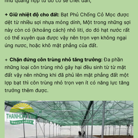
như quảng hợp từ đó cỏ sẽ chết dần,
+ Giữ nhiệt độ cho đất:
Bạt Phủ Chống Cỏ Mọc được
dệt từ nhiều sợi nhựa mỏng dính, Một trong những sợi
này còn có {khoảng cách} nhỏ liti, do đó hạt nước rất
có thể xuyên qua được vậy nên trọn vẹn không ngại
úng nươc, hoặc khô mặt phẳng của đất.
+
Chặn đứng côn trùng nhỏ tăng trưởng:
Đa
phần
những loại côn trùng nhỏ gây hại đều sinh từ từ mặt
đất vậy nên những khi đã phủ lên mặt phẳng đất một
lợp bạt thì côn trùng nhỏ trọn vẹn ít có năng lực tăng
trưởng thêm được.