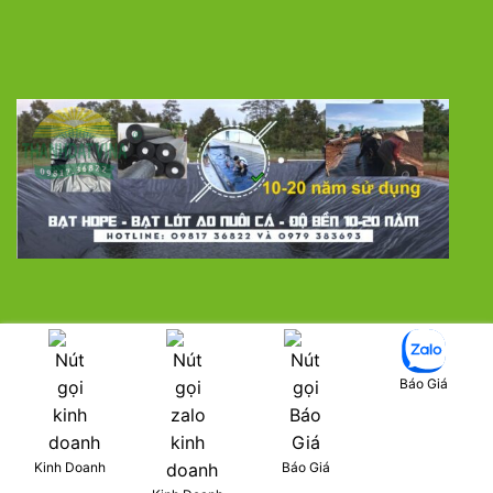
LƯỚI CHE NẮNG
MÀNG NHÀ KÍNH
BẠT PHỦ ĐẤT CHỐNG CỎ DẠI
SÀN NHỰA TRỒNG LAN
MÀNG CHỐNG THẤM HDPE
VẬT TƯ NHÀ KÍNH
Báo Giá
LƯỚI THÉP MẠ KẼM HÀN CHẬP
LƯỚI THỂ THAO VÀ LƯỚI CÔNG TRÌNH XÂY DỰNG
CỎ NHÂN TẠO
Copyright 2026 ©
thanhdatvina.com
| Designed by
Kinh Doanh
Báo Giá
thanhdatvina