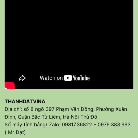
THANHDATVINA
Địa chỉ: số 8 ngõ 397 Phạm Văn Đồng, Phường Xuân
Đỉnh, Quận Bắc Từ Liêm, Hà Nội Thủ Đô.
Số máy tính bảng/ Zalo: 09817.36822 – 0979.383.693
( Mr Đạt)