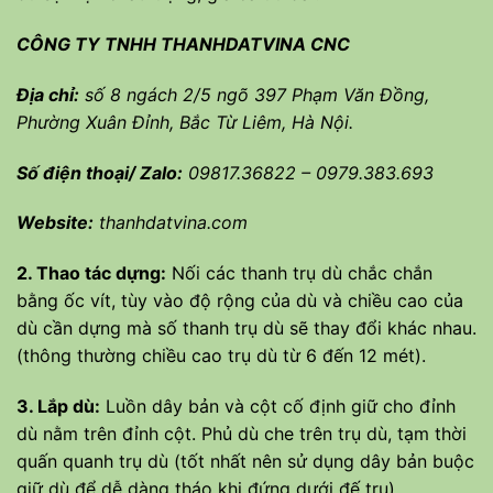
CÔNG TY TNHH THANHDATVINA CNC
Địa chỉ:
số 8 ngách 2/5 ngõ 397 Phạm Văn Đồng,
Phường Xuân Đỉnh, Bắc Từ Liêm, Hà Nội.
Số điện thoại/ Zalo:
09817.36822 – 0979.383.693
Website:
thanhdatvina.com
2. Thao tác dựng:
Nối các thanh trụ dù chắc chắn
bằng ốc vít, tùy vào độ rộng của dù và chiều cao của
dù cần dựng mà số thanh trụ dù sẽ thay đổi khác nhau.
(thông thường chiều cao trụ dù từ 6 đến 12 mét).
3. Lắp dù:
Luồn dây bản và cột cố định giữ cho đỉnh
dù nằm trên đỉnh cột. Phủ dù che trên trụ dù, tạm thời
quấn quanh trụ dù (tốt nhất nên sử dụng dây bản buộc
giữ dù để dễ dàng tháo khi đứng dưới đế trụ)