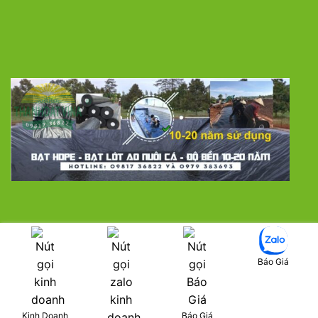
LƯỚI CHE NẮNG
MÀNG NHÀ KÍNH
BẠT PHỦ ĐẤT CHỐNG CỎ DẠI
SÀN NHỰA TRỒNG LAN
MÀNG CHỐNG THẤM HDPE
VẬT TƯ NHÀ KÍNH
Báo Giá
LƯỚI THÉP MẠ KẼM HÀN CHẬP
LƯỚI THỂ THAO VÀ LƯỚI CÔNG TRÌNH XÂY DỰNG
CỎ NHÂN TẠO
Copyright 2026 ©
thanhdatvina.com
| Designed by
Kinh Doanh
Báo Giá