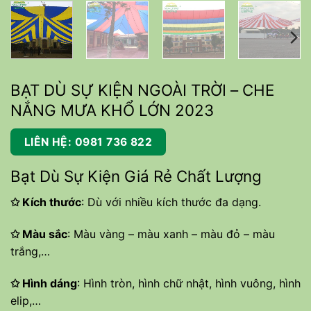
BẠT DÙ SỰ KIỆN NGOÀI TRỜI – CHE
NẮNG MƯA KHỔ LỚN 2023
LIÊN HỆ: 0981 736 822
Bạt Dù Sự Kiện Giá Rẻ Chất Lượng
✩
Kích thước
: Dù với nhiều kích thước đa dạng.
✩
Màu sắc
: Màu vàng – màu xanh – màu đỏ – màu
trắng,…
✩
Hình dáng
: Hình tròn, hình chữ nhật, hình vuông, hình
elip,…