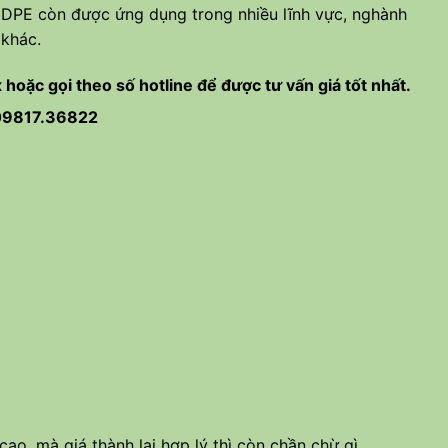
DPE còn được ứng dụng trong nhiều lĩnh vực, nghành
khác.
 hoặc gọi theo số hotline để được tư vấn giá tốt nhất.
09
817.36822
o, mà giá thành lại hợp lý thì còn chần chừ gì