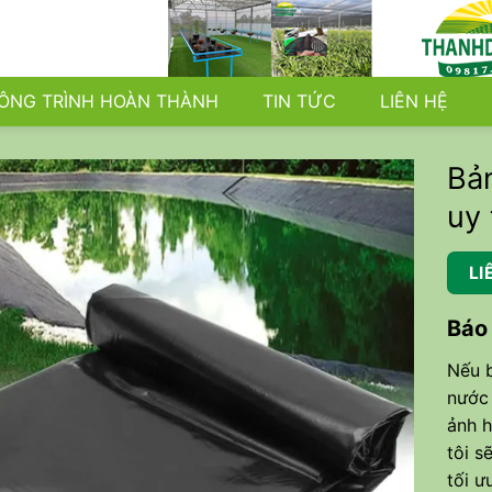
ÔNG TRÌNH HOÀN THÀNH
TIN TỨC
LIÊN HỆ
Bả
uy 
LI
Báo
Nếu b
nước 
ảnh h
tôi s
tối ư