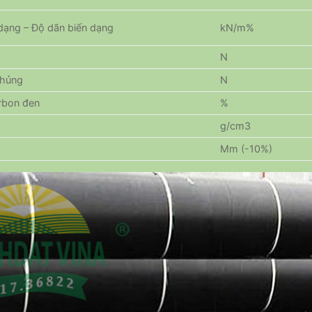
 dạng – Độ dãn biến dạng
kN/m%
N
thủng
N
rbon đen
%
g/cm3
Mm (-10%)