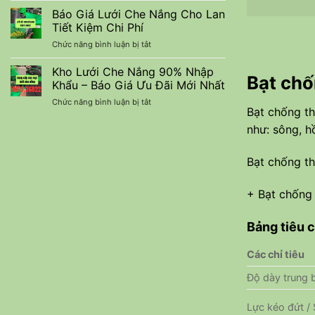
60%
Khẩu
Chắn
Báo Giá Lưới Che Nắng Cho Lan
nhập
Thái
Ruồi,
khẩu
Tiết Kiệm Chi Phí
Lan
Lưới
chính
ở
Chức năng bình luận bị tắt
Chắn
hãng
Báo
Muỗi
Giá
Kho Lưới Che Nắng 90% Nhập
Cho
Bạt chố
Lưới
Heo
Khẩu – Báo Giá Ưu Đãi Mới Nhất
Che
Độ
ở
Chức năng bình luận bị tắt
Nắng
Bền
Bạt chống t
Kho
Cho
Tốt
Lưới
như: sông, hồ
Lan
Che
Tiết
Nắng
Kiệm
Bạt chống t
90%
Chi
Nhập
Phí
Khẩu
+ Bạt chống
–
Báo
Giá
Bảng tiêu 
Ưu
Đãi
Các chỉ tiêu
Mới
Nhất
Độ dày trung b
Lực kéo đứt / 