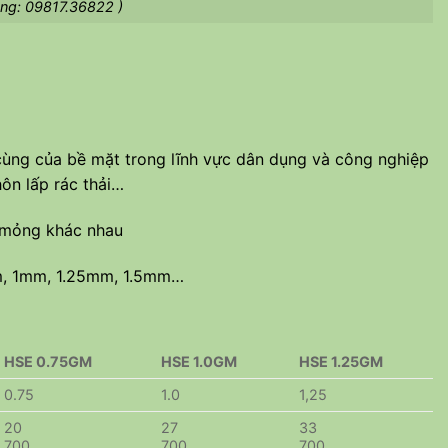
ng: 09817.36822 )
ùng của bề mặt trong lĩnh vực dân dụng và công nghiệp
hôn lấp rác thải…
 mỏng khác nhau
m, 1mm, 1.25mm, 1.5mm…
HSE 0.75GM
HSE 1.0GM
HSE 1.25GM
0.75
1.0
1,25
20
27
33
700
700
700