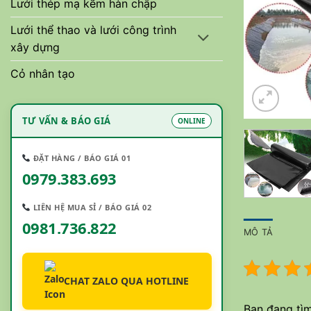
Lưới thép mạ kẽm hàn chập
Lưới thể thao và lưới công trình
xây dựng
Cỏ nhân tạo
TƯ VẤN & BÁO GIÁ
ONLINE
ĐẶT HÀNG / BÁO GIÁ 01
0979.383.693
LIÊN HỆ MUA SỈ / BÁO GIÁ 02
0981.736.822
MÔ TẢ
CHAT ZALO QUA HOTLINE
Bạn đang tìm