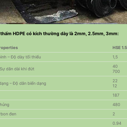
 thấm HDPE có kích thường dày là 2mm, 2.5mm, 3mm:
Properties
HSE 1.
ình – Độ dày tối thiểu
1,5
40
Sự dãn dài khi đứt
700
22
 dạng – Độ dãn biến dạng
12
187
thủng
480
rbon đen
2
0.94