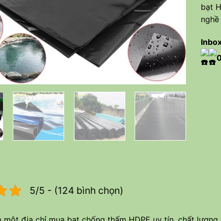
bạt H
nghề 
Inbox
5/5 - (124 bình chọn)
 một địa chỉ mua bạt chống thấm HDPE uy tín, chất lượng ca