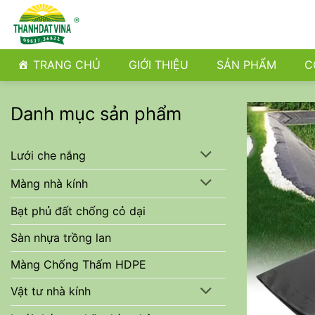
Bỏ
qua
nội
dung
TRANG CHỦ
GIỚI THIỆU
SẢN PHẨM
C
Danh mục sản phẩm
Lưới che nắng
Màng nhà kính
Bạt phủ đất chống cỏ dại
Sàn nhựa trồng lan
Màng Chống Thấm HDPE
Vật tư nhà kính