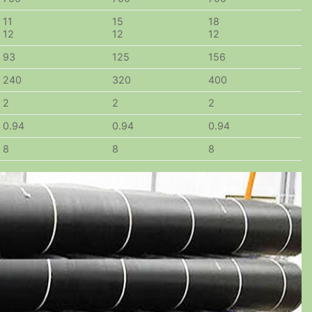
11
15
18
12
12
12
93
125
156
240
320
400
2
2
2
0.94
0.94
0.94
8
8
8