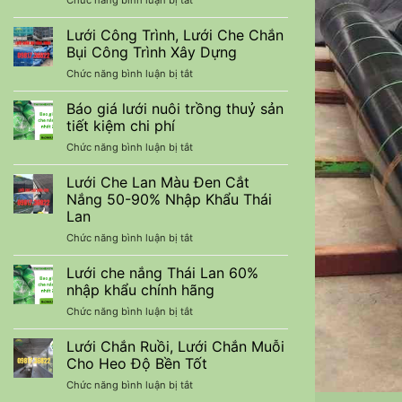
Chức năng bình luận bị tắt
Vững
Nguyên:
Bạt
Từ
Giải
Chống
Thanhdatvina
Lưới Công Trình, Lưới Che Chắn
Pháp
Thấm
CNC
Chống
Bụi Công Trình Xây Dựng
HDPE
Thấm
ở
Chức năng bình luận bị tắt
Full
Toàn
Lưới
Các
Diện
Công
Báo giá lưới nuôi trồng thuỷ sản
Khổ
Cho
Trình,
Từ
tiết kiệm chi phí
Nông
Lưới
4M
Nghiệp
ở
Chức năng bình luận bị tắt
Che
-10M
Và
Báo
Chắn
Công
giá
Lưới Che Lan Màu Đen Cắt
Bụi
Trình
lưới
Công
Nắng 50-90% Nhập Khẩu Thái
nuôi
Trình
Lan
trồng
Xây
ở
Chức năng bình luận bị tắt
thuỷ
Dựng
Lưới
sản
Che
tiết
Lưới che nắng Thái Lan 60%
Lan
kiệm
nhập khẩu chính hãng
Màu
chi
ở
Chức năng bình luận bị tắt
Đen
phí
Lưới
Cắt
che
Lưới Chắn Ruồi, Lưới Chắn Muỗi
Nắng
nắng
50-
Cho Heo Độ Bền Tốt
Thái
90%
ở
Chức năng bình luận bị tắt
Lan
Nhập
Lưới