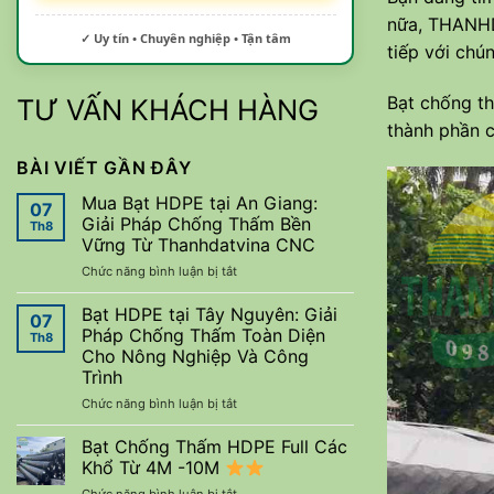
nữa,
THANH
✓ Uy tín • Chuyên nghiệp • Tận tâm
tiếp với chú
Bạt chống th
TƯ VẤN KHÁCH HÀNG
thành phần 
BÀI VIẾT GẦN ĐÂY
Mua Bạt HDPE tại An Giang:
07
Giải Pháp Chống Thấm Bền
Th8
Vững Từ Thanhdatvina CNC
ở
Chức năng bình luận bị tắt
Mua
Bạt
Bạt HDPE tại Tây Nguyên: Giải
07
HDPE
Pháp Chống Thấm Toàn Diện
Th8
tại
Cho Nông Nghiệp Và Công
An
Trình
Giang:
Giải
ở
Chức năng bình luận bị tắt
Pháp
Bạt
Chống
HDPE
Bạt Chống Thấm HDPE Full Các
Thấm
tại
Khổ Từ 4M -10M
Bền
Tây
ở