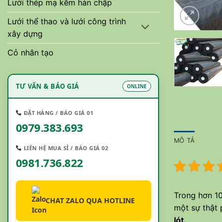
Lưới thép mạ kẽm hàn chập
Lưới thể thao và lưới công trình
xây dựng
Cỏ nhân tạo
TƯ VẤN & BÁO GIÁ
ONLINE
ĐẶT HÀNG / BÁO GIÁ 01
0979.383.693
MÔ TẢ
LIÊN HỆ MUA SỈ / BÁO GIÁ 02
0981.736.822
Trong hơn 10
CHAT ZALO QUA HOTLINE
một sự thật
lót.