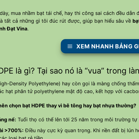
dày, mua nhầm bạt tái chế, hay thi công sai cách đều dẫn đ
 là tất cả những gì tôi đúc rút được, giúp bạn hiểu sâu về
bạ
nh Đạt Vina
.
XEM NHANH BẢNG GI
DPE là gì? Tại sao nó là “vua” trong 
igh-Density Polyethylene) hay còn gọi là màng chống thấ
ác hạt phân tử polyethylene mật độ cao, kết hợp với cacbon
 nên chọn bạt HDPE thay vì bê tông hay bạt nhựa thường?
áng nể:
Tuổi thọ có thể lên tới 25 năm trong môi trường tự 
ài >700%:
Điều này cực kỳ quan trọng. Khi nền đất bị lún h
ác loại bạt rẻ tiền.