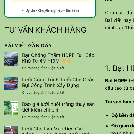
✓ Uy tín • Chuyên nghiệp • Tận tâm
Chọn sai độ 
Bài viết này
mình tại
Thà
TƯ VẤN KHÁCH HÀNG
BÀI VIẾT GẦN ĐÂY
Bạt Chống Thấm HDPE Full Các
Khổ Từ 4M -10M
1. Bạt H
ở
Chức năng bình luận bị tắt
Bạt
Chống
Lưới Công Trình, Lưới Che Chắn
Bạt HDPE
(H
Thấm
Bụi Công Trình Xây Dựng
cấu tạo từ c
HDPE
ở
Chức năng bình luận bị tắt
Full
Lưới
Các
Tại sao bạn
Công
Báo giá lưới nuôi trồng thuỷ sản
Khổ
Trình,
Từ
tiết kiệm chi phí
Lưới
4M
Độ bền đ
ở
Chức năng bình luận bị tắt
Che
-10M
Báo
Chắn
Độ giãn d
giá
Lưới Che Lan Màu Đen Cắt
Bụi
lưới
toạc như c
Công