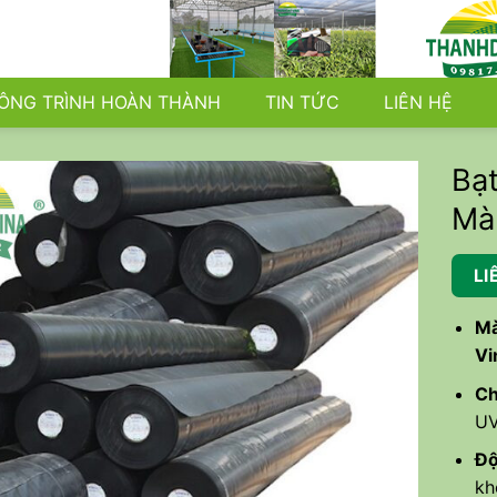
ÔNG TRÌNH HOÀN THÀNH
TIN TỨC
LIÊN HỆ
Bạ
Mà
LI
Mà
Vi
Ch
UV
Độ
kh