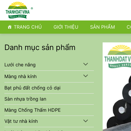
Bỏ
qua
nội
dung
TRANG CHỦ
GIỚI THIỆU
SẢN PHẨM
C
Danh mục sản phẩm
Lưới che nắng
Màng nhà kính
Bạt phủ đất chống cỏ dại
Sàn nhựa trồng lan
Màng Chống Thấm HDPE
Vật tư nhà kính