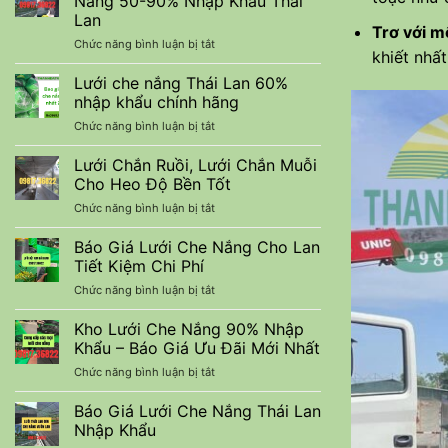
Nắng 50-90% Nhập Khẩu Thái
nuôi
Trình
Lan
trồng
Trơ với m
Xây
ở
Chức năng bình luận bị tắt
thuỷ
Dựng
khiết nhấ
Lưới
sản
Che
tiết
Lưới che nắng Thái Lan 60%
Lan
kiệm
nhập khẩu chính hãng
Màu
chi
ở
Chức năng bình luận bị tắt
Đen
phí
Lưới
Cắt
che
Lưới Chắn Ruồi, Lưới Chắn Muỗi
Nắng
nắng
50-
Cho Heo Độ Bền Tốt
Thái
90%
ở
Chức năng bình luận bị tắt
Lan
Nhập
Lưới
60%
Khẩu
Chắn
Báo Giá Lưới Che Nắng Cho Lan
nhập
Thái
Ruồi,
khẩu
Tiết Kiệm Chi Phí
Lan
Lưới
chính
ở
Chức năng bình luận bị tắt
Chắn
hãng
Báo
Muỗi
Giá
Kho Lưới Che Nắng 90% Nhập
Cho
Lưới
Heo
Khẩu – Báo Giá Ưu Đãi Mới Nhất
Che
Độ
ở
Chức năng bình luận bị tắt
Nắng
Bền
Kho
Cho
Tốt
Lưới
Báo Giá Lưới Che Nắng Thái Lan
Lan
Che
Tiết
Nhập Khẩu
Nắng
Kiệm