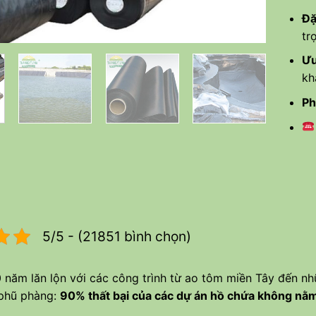
Đặ
tr
Ưu
kh
Ph
5/5 - (21851 bình chọn)
 năm lăn lộn với các công trình từ ao tôm miền Tây đến nhữ
 phũ phàng:
90% thất bại của các dự án hồ chứa không nằm