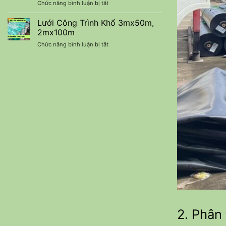
ở
Chức năng bình luận bị tắt
90%
Chi
Báo
Nhập
Phí
Giá
Lưới Công Trình Khổ 3mx50m,
Khẩu
Lưới
–
2mx100m
Che
Báo
ở
Chức năng bình luận bị tắt
Nắng
Giá
Lưới
Thái
Ưu
Công
Lan
Đãi
Trình
Nhập
Mới
Khổ
Khẩu
Nhất
3mx50m,
2mx100m
2. Phân