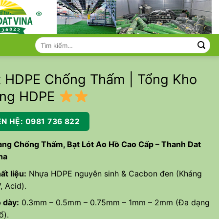
Tìm
kiếm:
t HDPE Chống Thấm | Tổng Kho
ng HDPE
ÊN HỆ: 0981 736 822
ng Chống Thấm, Bạt Lót Ao Hồ Cao Cấp – Thanh Dat
na
ất liệu:
Nhựa HDPE nguyên sinh & Cacbon đen (Kháng
, Acid).
 dày:
0.3mm – 0.5mm – 0.75mm – 1mm – 2mm (Đa dạng
ổ).