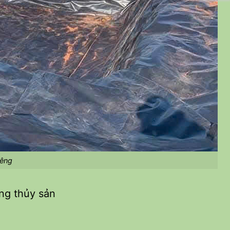
iêng
ng thủy sản