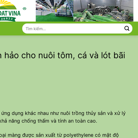
Tìm
kiếm:
ảo cho nuôi tôm, cá và lót bãi
 ứng dụng khác nhau như nuôi trồng thủy sản và xử lý
 khả năng chống thấm và tính an toàn cao.
loại màng được sản xuất từ polyethylene có mật độ