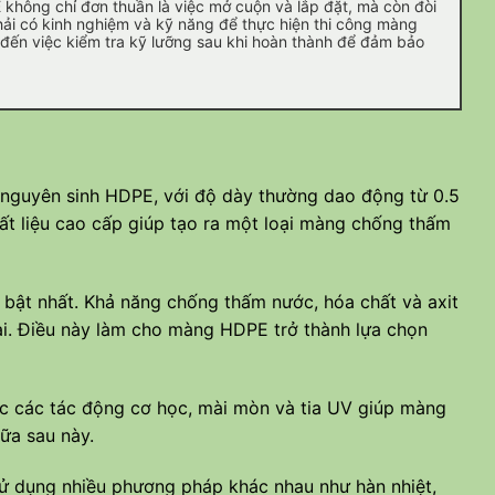
không chỉ đơn thuần là việc mở cuộn và lắp đặt, mà còn đòi
hải có kinh nghiệm và kỹ năng để thực hiện thi công màng
đến việc kiểm tra kỹ lưỡng sau khi hoàn thành để đảm bảo
 nguyên sinh HDPE, với độ dày thường dao động từ 0.5
ất liệu cao cấp giúp tạo ra một loại màng chống thấm
bật nhất. Khả năng chống thấm nước, hóa chất và axit
ại. Điều này làm cho màng HDPE trở thành lựa chọn
c các tác động cơ học, mài mòn và tia UV giúp màng
hữa sau này.
sử dụng nhiều phương pháp khác nhau như hàn nhiệt,