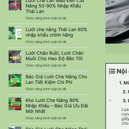
Lưới Che Lan Màu Đen Cắt
lưới
Công
Nắng 50-90% Nhập Khẩu
nuôi
Trình
Thái Lan
trồng
Xây
ở
Chức năng bình luận bị tắt
thuỷ
Dựng
Lưới
sản
Che
tiết
Lưới che nắng Thái Lan 60%
Lan
kiệm
nhập khẩu chính hãng
Màu
chi
ở
Chức năng bình luận bị tắt
Đen
phí
Lưới
Cắt
che
Lưới Chắn Ruồi, Lưới Chắn
Nắng
nắng
50-
Muỗi Cho Heo Độ Bền Tốt
Thái
90%
ở
Chức năng bình luận bị tắt
Lan
Nhập
Nội 
Lưới
60%
Khẩu
Chắn
Báo Giá Lưới Che Nắng Cho
nhập
Thái
Ruồi,
khẩu
Lan Tiết Kiệm Chi Phí
Lan
1. Mà
Lưới
chính
ở
Chức năng bình luận bị tắt
Chắn
hãng
2. Ứn
Báo
Muỗi
Giá
Kho Lưới Che Nắng 90%
Cho
3. Lư
Lưới
Heo
Nhập Khẩu – Báo Giá Ưu Đãi
Che
Lựa
Độ
Mới Nhất
Nắng
cun
Bền
ở
giấ
Chức năng bình luận bị tắt
Cho
Tốt
cho
Kho
Lan
Lưới
Tiết