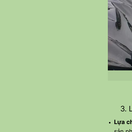
3. Lư
Lựa c
sản ph