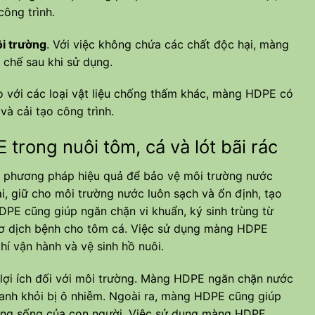
ông trình.
i trường
. Với việc không chứa các chất độc hại, màng
 chế sau khi sử dụng.
o với các loại vật liệu chống thấm khác, màng HDPE có
và cải tạo công trình.
ng nuôi tôm, cá và lót bãi rác
ột phương pháp hiệu quả để bảo vệ môi trường nước
i, giữ cho môi trường nước luôn sạch và ổn định, tạo
DPE cũng giúp ngăn chặn vi khuẩn, ký sinh trùng từ
cơ dịch bệnh cho tôm cá. Việc sử dụng màng HDPE
hí vận hành và vệ sinh hồ nuôi.
 lợi ích đối với môi trường. Màng HDPE ngăn chặn nước
uanh khỏi bị ô nhiễm. Ngoài ra, màng HDPE cũng giúp
rường sống của con người. Việc sử dụng màng HDPE