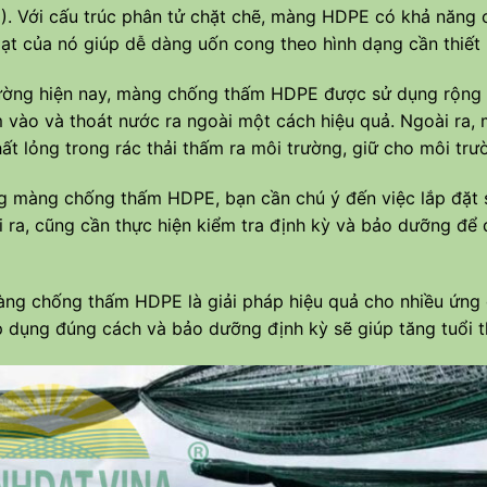
. Với cấu trúc phân tử chặt chẽ, màng HDPE có khả năng c
hoạt của nó giúp dễ dàng uốn cong theo hình dạng cần thiế
rường hiện nay, màng chống thấm HDPE được sử dụng rộng r
vào và thoát nước ra ngoài một cách hiệu quả. Ngoài ra,
ất lỏng trong rác thải thấm ra môi trường, giữ cho môi tr
g màng chống thấm HDPE, bạn cần chú ý đến việc lắp đặt s
ài ra, cũng cần thực hiện kiểm tra định kỳ và bảo dưỡng đ
àng chống thấm HDPE là giải pháp hiệu quả cho nhiều ứng
p dụng đúng cách và bảo dưỡng định kỳ sẽ giúp tăng tuổi t