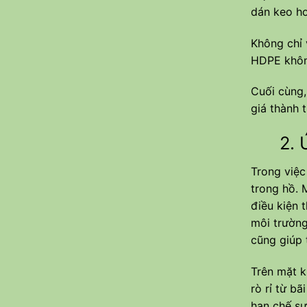
dán keo ho
Không chỉ
HDPE không
Cuối cùng,
giá thành 
2. Ứng
Trong việc
trong hồ. 
điều kiện 
môi trường
cũng giúp 
Trên mặt k
rò rỉ từ b
hạn chế sự