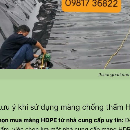
thicongbatlotao
u ý khi sử dụng màng chống thấm 
họn mua màng HDPE từ nhà cung cấp uy tín:
Để
ẩm, việc chọn lựa một nhà cung cấp màng HDPE