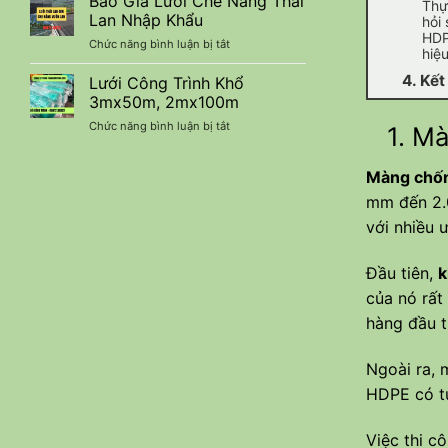
Báo Giá Lưới Che Nắng Thái
Thự
Che
Kiệm
Lan Nhập Khẩu
hỏi
Nắng
Chi
HDP
ở
Chức năng bình luận bị tắt
90%
Phí
hiệ
Báo
Nhập
Giá
4. Kết
Lưới Công Trình Khổ
Khẩu
Lưới
–
3mx50m, 2mx100m
Che
Báo
ở
Chức năng bình luận bị tắt
1. Màn
Nắng
Giá
Lưới
Thái
Ưu
Công
Lan
Đãi
Màng chố
Trình
Nhập
Mới
Khổ
Khẩu
Nhất
mm đến 2.0
3mx50m,
với nhiều 
2mx100m
Đầu tiên,
k
của nó rất
hàng đầu t
Ngoài ra,
HDPE có tu
Việc thi 