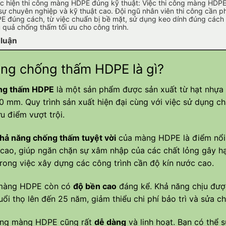
c hiện thi công màng HDPE đúng kỹ thuật: Việc thi công màng HDPE 
 sự chuyên nghiệp và kỹ thuật cao. Đội ngũ nhân viên thi công cần p
E đúng cách, từ việc chuẩn bị bề mặt, sử dụng keo dính đúng cách 
u quả chống thấm tối ưu cho công trình.
 luận
g chống thấm HDPE là gì?
ng thấm HDPE
là một sản phẩm được sản xuất từ hạt nhựa
 mm. Quy trình sản xuất hiện đại cùng với việc sử dụng ch
ưu điểm vượt trội.
hả năng chống thấm tuyệt vời
của màng HDPE là điểm nổi 
 cao, giúp ngăn chặn sự xâm nhập của các chất lỏng gây h
rong việc xây dựng các công trình cần độ kín nước cao.
 màng HDPE còn có
độ bền cao
đáng kể. Khả năng chịu đượ
ổi thọ lên đến 25 năm, giảm thiểu chi phí bảo trì và sửa c
công màng HDPE cũng rất
dễ dàng
và linh hoạt. Bạn có thể 