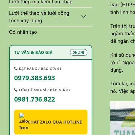
Lưới thép mạ kẽm hàn chập
cao (HDPE)
tính linh 
Lưới thể thao và lưới công
trình xây dựng
Trên thị t
Cỏ nhân tạo
ngầm thấm 
để ngăn ch
TƯ VẤN & BÁO GIÁ
ONLINE
Khi sử dụn
rò rỉ. Ngo
ĐẶT HÀNG / BÁO GIÁ 01
dụng.
0979.383.693
Tóm lại, m
LIÊN HỆ MUA SỈ / BÁO GIÁ 02
nó. Việc á
0981.736.822
CHAT ZALO QUA HOTLINE