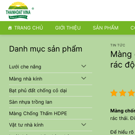
Bỏ
qua
nội
dung
TRANG CHỦ
GIỚI THIỆU
SẢN PHẨM
C
TIN TỨC
Danh mục sản phẩm
Màng c
rác đ
Lưới che nắng
Màng nhà kính
Bạt phủ đất chống cỏ dại
Sàn nhựa trồng lan
Màng chố
Màng Chống Thấm HDPE
rác thải. 
Vật tư nhà kính
Để hiểu rõ