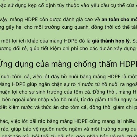
ặc sử dụng kẹp cố định tùy thuộc vào yêu cầu cụ thể của c
 vậy, màng HDPE còn được đánh giá cao về
an toàn cho mô
 gây hại cho môi trường xung quanh, đồng thời có thể tái
 một lợi ích khác của màng HDPE đó là
giá thành hợp lý
. S
tương đối rẻ, giúp tiết kiệm chi phí cho các dự án xây dựng 
 dụng của màng chống thấm HDPE tro
 nuôi tôm, cá, việc lót đáy hồ nuôi bằng màng HDPE là m
Màng HDPE giúp ngăn chặn sự rò rỉ nước từ hồ nuôi ra ngoà
thuận lợi cho sự sinh trưởng của tôm cá. Đồng thời, màng H
 bên ngoài xâm nhập vào hồ nuôi, từ đó giảm thiểu nguy 
tiết kiệm nước và thức ăn cho tôm cá, đồng thời giảm chi p
hác, việc lót bãi rác bằng màng HDPE cũng mang lại nhiều
ãi rác, giúp bảo vệ nguồn nước ngầm và môi trường xung q
 phát tán mùi hôi thối từ bãi rác, góp phần bảo vệ môi t