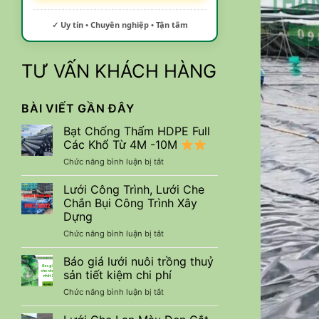
✓ Uy tín • Chuyên nghiệp • Tận tâm
TƯ VẤN KHÁCH HÀNG
BÀI VIẾT GẦN ĐÂY
Bạt Chống Thấm HDPE Full
Các Khổ Từ 4M -10M
ở
Chức năng bình luận bị tắt
Bạt
Chống
Lưới Công Trình, Lưới Che
Thấm
Chắn Bụi Công Trình Xây
HDPE
Dựng
Full
ở
Chức năng bình luận bị tắt
Các
Lưới
Khổ
Công
Từ
Báo giá lưới nuôi trồng thuỷ
Trình,
4M
sản tiết kiệm chi phí
Lưới
-10M
ở
Chức năng bình luận bị tắt
Che
Báo
Chắn
giá
Bụi