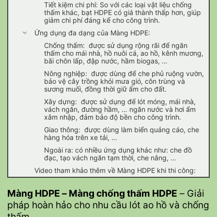
Tiết kiệm chi phí: So với các loại vật liệu chống
thấm khác, bạt HDPE có giá thành thấp hơn, giúp
giảm chi phí đáng kể cho công trình.
Ứng dụng đa dạng của Màng HDPE:
Chống thấm: được sử dụng rộng rãi để ngăn
thấm cho mái nhà, hồ nuôi cá, ao hồ, kênh mương,
bãi chôn lấp, đập nước, hầm biogas, …
Nông nghiệp: được dùng để che phủ ruộng vườn,
bảo vệ cây trồng khỏi mưa gió, côn trùng và
sương muối, đồng thời giữ ẩm cho đất.
Xây dựng: được sử dụng để lót móng, mái nhà,
vách ngăn, đường hầm, … ngăn nước và hơi ẩm
xâm nhập, đảm bảo độ bền cho công trình.
Giao thông: được dùng làm biển quảng cáo, che
hàng hóa trên xe tải, …
Ngoài ra: có nhiều ứng dụng khác như: che đồ
đạc, tạo vách ngăn tạm thời, che nắng, …
Video tham khảo thêm về Màng HDPE khi thi công:
Màng HDPE –
Màng chống thấm HDPE
– Giải
pháp hoàn hảo cho nhu cầu lót ao hồ và chống
thấm