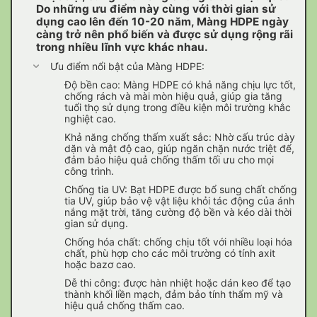
Do những ưu điểm này cùng với thời gian sử
dụng cao lên đến 10-20 năm, Màng HDPE ngày
càng trở nên phổ biến và được sử dụng rộng rãi
trong nhiều lĩnh vực khác nhau.
Ưu điểm nổi bật của Màng HDPE:
Độ bền cao: Màng HDPE có khả năng chịu lực tốt,
chống rách và mài mòn hiệu quả, giúp gia tăng
tuổi thọ sử dụng trong điều kiện môi trường khắc
nghiệt cao.
Khả năng chống thấm xuất sắc: Nhờ cấu trúc dày
dặn và mật độ cao, giúp ngăn chặn nước triệt để,
đảm bảo hiệu quả chống thấm tối ưu cho mọi
công trình.
Chống tia UV: Bạt HDPE được bổ sung chất chống
tia UV, giúp bảo vệ vật liệu khỏi tác động của ánh
nắng mặt trời, tăng cường độ bền và kéo dài thời
gian sử dụng.
Chống hóa chất: chống chịu tốt với nhiều loại hóa
chất, phù hợp cho các môi trường có tính axit
hoặc bazơ cao.
Dễ thi công: được hàn nhiệt hoặc dán keo để tạo
thành khối liền mạch, đảm bảo tính thẩm mỹ và
hiệu quả chống thấm cao.