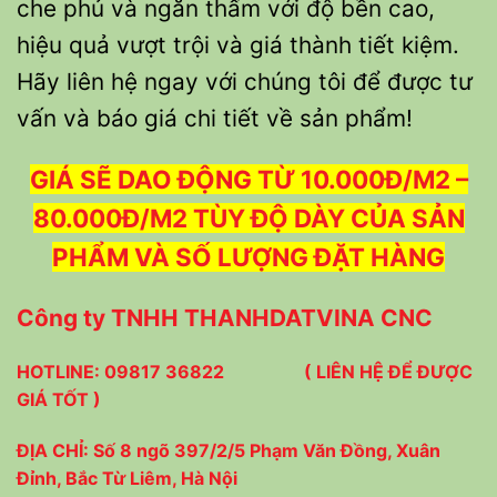
che phủ và ngăn thấm với độ bền cao,
hiệu quả vượt trội và giá thành tiết kiệm.
Hãy liên hệ ngay với chúng tôi để được tư
vấn và báo giá chi tiết về sản phẩm!
GIÁ SẼ DAO ĐỘNG TỪ 10.000Đ/M2 –
80.000Đ/M2 TÙY ĐỘ DÀY CỦA SẢN
PHẨM VÀ SỐ LƯỢNG ĐẶT HÀNG
Công ty TNHH THANHDATVINA CNC
HOTLINE: 09817 36822 ( LIÊN HỆ ĐỂ ĐƯỢC
GIÁ TỐT )
ĐỊA CHỈ: Số 8 ngõ 397/2/5 Phạm Văn Đồng, Xuân
Đỉnh, Bắc Từ Liêm, Hà Nội