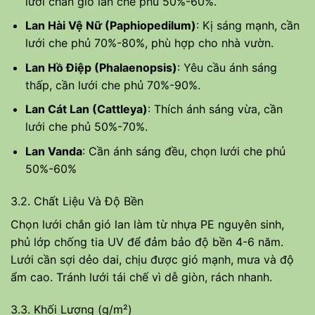
lưới chắn gió lan che phủ 50%-60%.
Lan Hài Vệ Nữ (Paphiopedilum)
: Kị sáng mạnh, cần
lưới che phủ 70%-80%, phù hợp cho nhà vườn.
Lan Hồ Điệp (Phalaenopsis)
: Yêu cầu ánh sáng
thấp, cần lưới che phủ 70%-90%.
Lan Cát Lan (Cattleya)
: Thích ánh sáng vừa, cần
lưới che phủ 50%-70%.
Lan Vanda
: Cần ánh sáng đều, chọn lưới che phủ
50%-60%
3.2. Chất Liệu Và Độ Bền
Chọn lưới chắn gió lan làm từ nhựa PE nguyên sinh,
phủ lớp chống tia UV để đảm bảo độ bền 4-6 năm.
Lưới cần sợi dẻo dai, chịu được gió mạnh, mưa và độ
ẩm cao. Tránh lưới tái chế vì dễ giòn, rách nhanh.
3.3. Khối Lượng (g/m²)