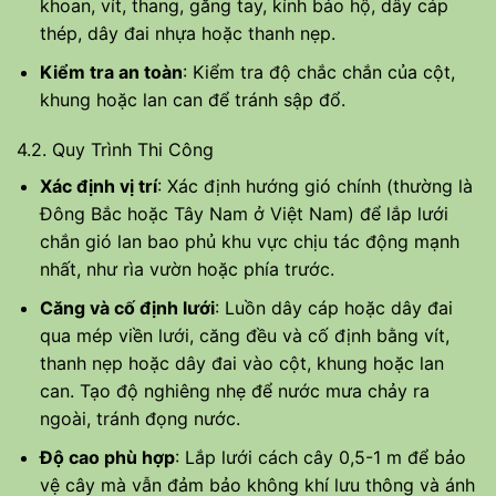
khoan, vít, thang, găng tay, kính bảo hộ, dây cáp
thép, dây đai nhựa hoặc thanh nẹp.
Kiểm tra an toàn
: Kiểm tra độ chắc chắn của cột,
khung hoặc lan can để tránh sập đổ.
4.2. Quy Trình Thi Công
Xác định vị trí
: Xác định hướng gió chính (thường là
Đông Bắc hoặc Tây Nam ở Việt Nam) để lắp lưới
chắn gió lan bao phủ khu vực chịu tác động mạnh
nhất, như rìa vườn hoặc phía trước.
Căng và cố định lưới
: Luồn dây cáp hoặc dây đai
qua mép viền lưới, căng đều và cố định bằng vít,
thanh nẹp hoặc dây đai vào cột, khung hoặc lan
can. Tạo độ nghiêng nhẹ để nước mưa chảy ra
ngoài, tránh đọng nước.
Độ cao phù hợp
: Lắp lưới cách cây 0,5-1 m để bảo
vệ cây mà vẫn đảm bảo không khí lưu thông và ánh