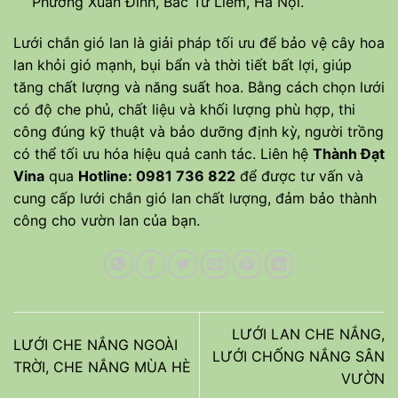
Phường Xuân Đỉnh, Bắc Từ Liêm, Hà Nội.
Lưới chắn gió lan là giải pháp tối ưu để bảo vệ cây hoa
lan khỏi gió mạnh, bụi bẩn và thời tiết bất lợi, giúp
tăng chất lượng và năng suất hoa. Bằng cách chọn lưới
có độ che phủ, chất liệu và khối lượng phù hợp, thi
công đúng kỹ thuật và bảo dưỡng định kỳ, người trồng
có thể tối ưu hóa hiệu quả canh tác. Liên hệ
Thành Đạt
Vina
qua
Hotline: 0981 736 822
để được tư vấn và
cung cấp lưới chắn gió lan chất lượng, đảm bảo thành
công cho vườn lan của bạn.
LƯỚI LAN CHE NẮNG,
LƯỚI CHE NẮNG NGOÀI
LƯỚI CHỐNG NẮNG SÂN
TRỜI, CHE NẮNG MÙA HÈ
VƯỜN