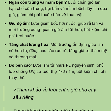
Ngăn côn trùng và mầm bệnh
: Lưới chắn gió lan
hạn chế côn trùng, bụi bẩn và mầm bệnh lây lan qua
gió, giảm chi phí thuốc bảo vệ thực vật.
Giữ độ ẩm
: Lưới giảm bốc hơi nước, giúp rễ lan và
môi trường xung quanh giữ ẩm tốt hơn, tiết kiệm chi
phí tưới nước.
Tăng chất lượng hoa
: Môi trường ổn định giúp lan
nở hoa to, đều, màu sắc rực rỡ, tăng giá trị thẩm mỹ
và thương mại.
Độ bền cao
: Lưới làm từ nhựa PE nguyên sinh, phủ
lớp chống UV, có tuổi thọ 4-6 năm, tiết kiệm chi phí
thay thế.
>Tham khảo về lưới chắn gió cho cây
sầu riêng
Tham khảo lưới chắn gió cho cây cà