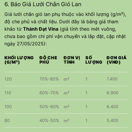
6. Báo Giá Lưới Chắn Gió Lan
Giá lưới chắn gió lan phụ thuộc vào khối lượng (g/m²),
độ che phủ và chất liệu. Dưới đây là bảng giá tham
khảo từ
Thành Đạt Vina
(giá tính theo mét vuông,
chưa bao gồm chi phí vận chuyển và lắp đặt, cập nhật
ngày 27/05/2025):
KHỐI LƯỢNG
ĐỘ CHE
ĐƠN VỊ
SỐ
ĐƠN GIÁ
(G/M²)
PHỦ
TÍNH
LƯỢNG
(VNĐ)
120
70%-80%
1
7.400
m²
110
60%-70%
1
6.900
m²
100
50%-60%
1
6.400
m²
80
40%-50%
1
5.400
m²