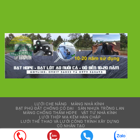
LƯỚI CHE NẮNG
MÀNG NHÀ KÍNH
BẠT PHỦ ĐẤT CHỐNG CỎ DẠI
SÀN NHỰA TRỒNG LAN
MÀNG CHỐNG THẤM HDPE
VẬT TƯ NHÀ KÍNH
LƯỚI THÉP MẠ KẼM HÀN CHẬP
LƯỚI THỂ THAO VÀ LƯỚI CÔNG TRÌNH XÂY DỰNG
CỎ NHÂN TẠO
Copyright 2026 ©
thanhdatvina.com
| Designed by