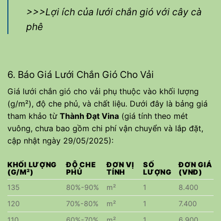
>>>Lợi ích của lưới chắn gió với cây cà
phê
6. Báo Giá Lưới Chắn Gió Cho Vải
Giá lưới chắn gió cho vải phụ thuộc vào khối lượng
(g/m²), độ che phủ, và chất liệu. Dưới đây là bảng giá
tham khảo từ
Thành Đạt Vina
(giá tính theo mét
vuông, chưa bao gồm chi phí vận chuyển và lắp đặt,
cập nhật ngày 29/05/2025):
KHỐI LƯỢNG
ĐỘ CHE
ĐƠN VỊ
SỐ
ĐƠN GIÁ
(G/M²)
PHỦ
TÍNH
LƯỢNG
(VNĐ)
135
80%-90%
m²
1
8.400
120
70%-80%
m²
1
7.400
110
60%-70%
m²
1
6.900