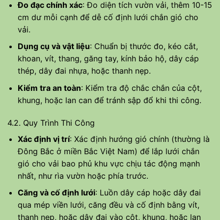
Đo đạc chính xác
: Đo diện tích vườn vải, thêm 10-15
cm dư mỗi cạnh để dễ cố định lưới chắn gió cho
vải.
Dụng cụ và vật liệu
: Chuẩn bị thước đo, kéo cắt,
khoan, vít, thang, găng tay, kính bảo hộ, dây cáp
thép, dây đai nhựa, hoặc thanh nẹp.
Kiểm tra an toàn
: Kiểm tra độ chắc chắn của cột,
khung, hoặc lan can để tránh sập đổ khi thi công.
4.2. Quy Trình Thi Công
Xác định vị trí
: Xác định hướng gió chính (thường là
Đông Bắc ở miền Bắc Việt Nam) để lắp lưới chắn
gió cho vải bao phủ khu vực chịu tác động mạnh
nhất, như rìa vườn hoặc phía trước.
Căng và cố định lưới
: Luồn dây cáp hoặc dây đai
qua mép viền lưới, căng đều và cố định bằng vít,
thanh nẹp, hoặc dây đai vào cột, khung, hoặc lan