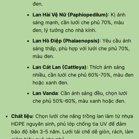
đen.
Lan Hài Vệ Nữ (Paphiopedilum)
: Kị ánh
sáng mạnh, cần lưới che phủ 70%, màu
đen, lý tưởng cho nhà kính.
Lan Hồ Điệp (Phalaenopsis)
: Yêu cầu ánh
sáng thấp, phù hợp với lưới che phủ 70%,
màu đen.
Lan Cát Lan (Cattleya)
: Thích ánh sáng
nhiều, cần lưới che phủ 60%-70%, màu đen
hoặc xanh đen.
Lan Vanda
: Cần ánh sáng đều, chọn lưới
che phủ 50%-60%, màu xanh hoặc đen.
Chất liệu
: Chọn lưới che nắng trồng lan làm từ nhựa
HDPE nguyên sinh, phủ lớp chống tia UV để đảm
bảo độ bền 3-5 năm. Lưới tái chế dễ giòn, rách, làm