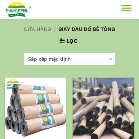
Bỏ
qua
nội
dung
CỬA HÀNG
/
GIẤY DẦU ĐỔ BÊ TÔNG
LỌC