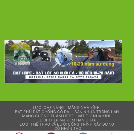
LƯỚI CHE NẮNG
MÀNG NHÀ KÍNH
BẠT PHỦ ĐẤT CHỐNG CỎ DẠI
SÀN NHỰA TRỒNG LAN
MÀNG CHỐNG THẤM HDPE
VẬT TƯ NHÀ KÍNH
LƯỚI THÉP MẠ KẼM HÀN CHẬP
LƯỚI THỂ THAO VÀ LƯỚI CÔNG TRÌNH XÂY DỰNG
CỎ NHÂN TẠO