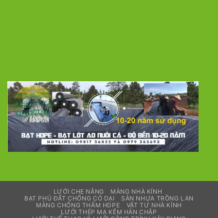
LƯỚI CHE NẮNG
MÀNG NHÀ KÍNH
BẠT PHỦ ĐẤT CHỐNG CỎ DẠI
SÀN NHỰA TRỒNG LAN
MÀNG CHỐNG THẤM HDPE
VẬT TƯ NHÀ KÍNH
LƯỚI THÉP MẠ KẼM HÀN CHẬP