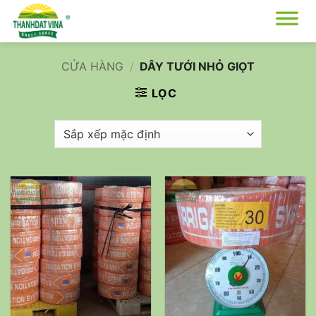
Bỏ
qua
nội
dung
CỬA HÀNG
/
DÂY TƯỚI NHỎ GIỌT
LỌC