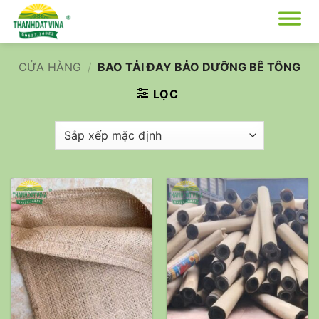
Bỏ
qua
nội
dung
CỬA HÀNG
/
BAO TẢI ĐAY BẢO DƯỠNG BÊ TÔNG
LỌC