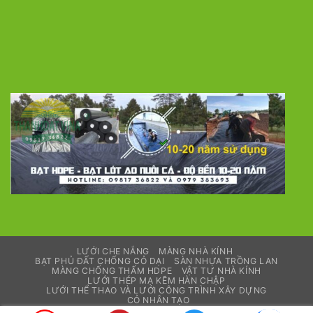
LƯỚI CHE NẮNG
MÀNG NHÀ KÍNH
BẠT PHỦ ĐẤT CHỐNG CỎ DẠI
SÀN NHỰA TRỒNG LAN
MÀNG CHỐNG THẤM HDPE
VẬT TƯ NHÀ KÍNH
LƯỚI THÉP MẠ KẼM HÀN CHẬP
LƯỚI THỂ THAO VÀ LƯỚI CÔNG TRÌNH XÂY DỰNG
CỎ NHÂN TẠO