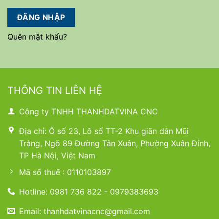
ĐĂNG NHẬP
Quên mật khẩu?
THÔNG TIN LIÊN HỆ
Công ty TNHH THANHDATVINA CNC
Địa chỉ: Ô số 23, Lô số TT-2 Khu giãn dân Mũi
Tràng, Ngõ 89 Đường Tân Xuân, Phường Xuân Đỉnh,
TP Hà Nội, Việt Nam
Mã số thuế : 0110103897
Hotline: 0981 736 822 - 0979383693
Email: thanhdatvinacnc@gmail.com